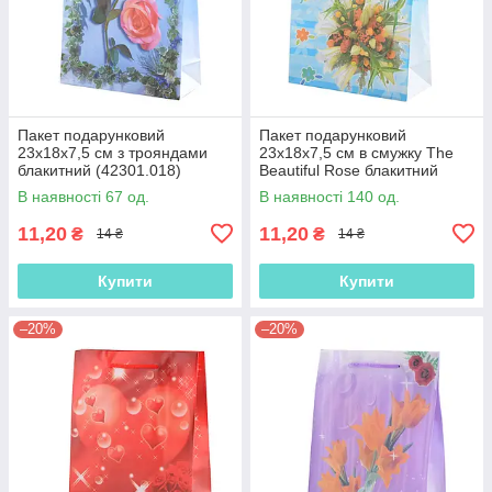
Пакет подарунковий
Пакет подарунковий
23х18х7,5 см з трояндами
23х18х7,5 см в смужку The
блакитний (42301.018)
Beautiful Rose блакитний
(42301.019)
В наявності 67 од.
В наявності 140 од.
11,20
11,20
₴
₴
14 ₴
14 ₴
Купити
Купити
–20%
–20%