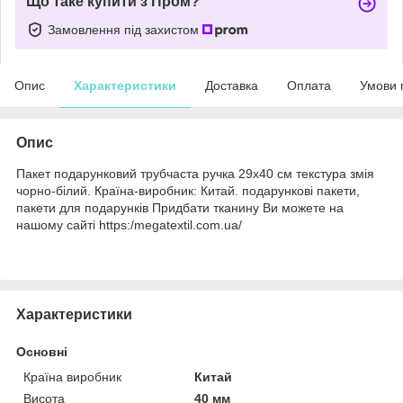
Що таке купити з Пром?
Замовлення під захистом
Опис
Характеристики
Доставка
Оплата
Умови 
Опис
Пакет подарунковий трубчаста ручка 29х40 см текстура змія
чорно-білий. Країна-виробник: Китай. подарункові пакети,
пакети для подарунків Придбати тканину Ви можете на
нашому сайті https:/megatextil.com.ua/
Характеристики
Основні
Країна виробник
Китай
Висота
40 мм