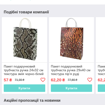
Подібні товари компанії
Пакет подарунковий
Пакет подарунковий
Паке
трубчаста ручка 24х32 см
трубчаста ручка 29х40 см
труб
текстура змія чорно-білий
текстура пір'я руді
текс
(42309.007)
(42310.001)
(423
57
62,20
62,
₴
₴
71,30 ₴
77,80 ₴
Купити
Купити
Акційні пропозиції та новинки