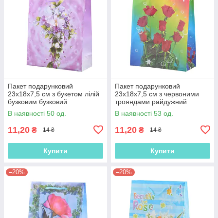
Пакет подарунковий
Пакет подарунковий
23х18х7,5 см з букетом лілій
23х18х7,5 см з червоними
бузковим бузковий
трояндами райдужний
(42301.011)
(42301.012)
В наявності 50 од.
В наявності 53 од.
11,20
11,20
₴
₴
14 ₴
14 ₴
Купити
Купити
–20%
–20%