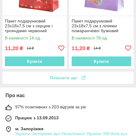
Пакет подарунковий
Пакет подарунковий
23х18х7,5 см з серцем і
23х18х7,5 см з ліліями
трояндами червоний
помаранчевої бузковий
(42301.020)
(42301.021)
В наявності 14 од.
В наявності 78 од.
11,20
11,20
₴
₴
14 ₴
14 ₴
Купити
Купити
Показати ще
Про нас
97% позитивних з 203 відгуків за рік
Працює з 13.09.2013
м. Запоріжжя
Україна Запоріжжя вул.Незалежної України 39б Київ вул.