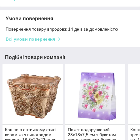
Умови повернення
Повернення товару впродовж 14 днів за домовленістю
Всі умови повернення
Подібні товари компанії
Кашпо в античному стилі
Пакет подарунковий
Кашп
кераміка з виноградом
23х18х7,5 см з букетом
троя
квадрат 18,5х22х22см вн.
жовто-рожевим бузково-
вн. 