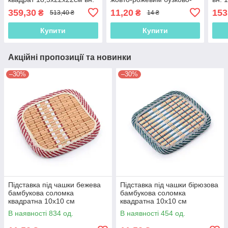
17х16х16см бежево-
білий (42301.006)
роже
359,30
11,20
153
₴
₴
513,40 ₴
14 ₴
золотисте (41032.001)
Купити
Купити
Акційні пропозиції та новинки
–30%
–30%
Підставка під чашки бежева
Підставка під чашки бірюзова
бамбукова соломка
бамбукова соломка
квадратна 10х10 см
квадратна 10х10 см
(42801.001)
(42801.003)
В наявності 834 од.
В наявності 454 од.