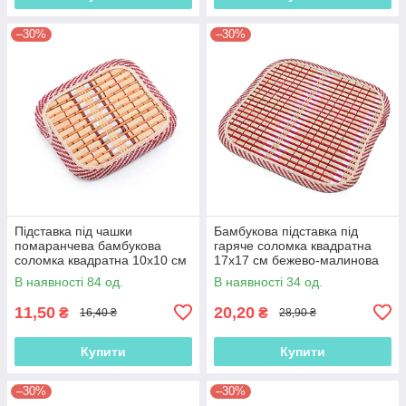
–30%
–30%
Підставка під чашки
Бамбукова підставка під
помаранчева бамбукова
гаряче соломка квадратна
соломка квадратна 10х10 см
17х17 см бежево-малинова
(42801.006)
(42802.002)
В наявності 84 од.
В наявності 34 од.
11,50
20,20
₴
₴
16,40 ₴
28,90 ₴
Купити
Купити
–30%
–30%