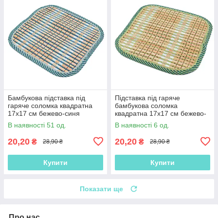
Бамбукова підставка під
Підставка під гаряче
гаряче соломка квадратна
бамбукова соломка
17х17 см бежево-синя
квадратна 17х17 см бежево-
(42802.005)
салатова (42802.006)
В наявності 51 од.
В наявності 6 од.
20,20
20,20
₴
₴
28,90 ₴
28,90 ₴
Купити
Купити
Показати ще
Про нас