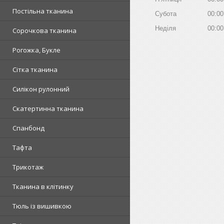
Постільна тканина
Субота
00:00
Неділя
00:00
Сорочкова тканина
Рогожка, Букле
Сітка тканина
Силікон рулонний
Скатертинна тканина
Спанбонд
Тафта
Трикотаж
Тканина в клітинку
Тюль із вишивкою