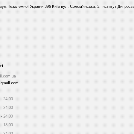
вул.Незалежної України 39б Київ вул. Солом'янська, 3, інститут Дипросзв
il.com.ua
@gmail.com
24:00
24:00
24:00
18:00
24:00