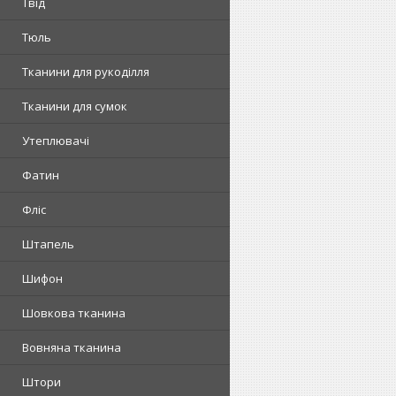
Твід
Тюль
Тканини для рукоділля
Тканини для сумок
Утеплювачі
Фатин
Фліс
Штапель
Шифон
Шовкова тканина
Вовняна тканина
Штори