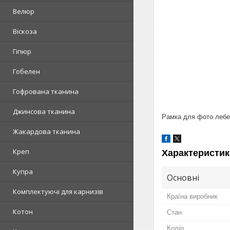
Велюр
Віскоза
Гіпюр
Гобелен
Гофрована тканина
Джинсова тканина
Рамка для фото лебед
Жакардова тканина
Креп
Характеристик
Купра
Основні
Комплектуючі для карнизів
Країна виробник
Котон
Стан
Колір