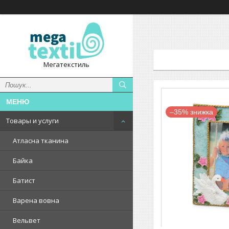
Мегатекстиль
–35%
Товары и услуги
Атласна тканина
Байка
Батист
Варена вовна
Вельвет