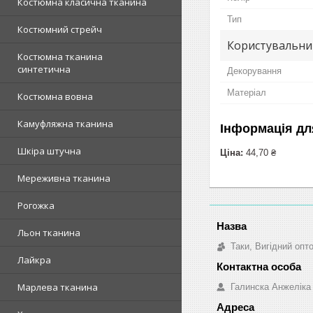
Костюмна класична тканина
Тип
Костюмний стрейч
Користувальни
Костюмна тканина
синтетична
Декорування
Матеріал
Костюмна вовна
Камуфляжна тканина
Інформація дл
Шкіра штучна
Ціна:
44,70 ₴
Мереживна тканина
Рогожка
Льон тканина
Таки, Вигідний опт
Лайкра
Марлева тканина
Галинска Анжеліка