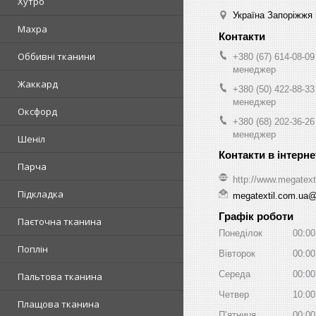
Хутро
Україна Запоріжжя 
Махра
Оббивні тканини
+380 (67) 614-08-09
менеджер
Жаккард
+380 (50) 422-88-33
менеджер
Оксфорд
+380 (68) 202-36-26
менеджер
Шеніл
Парча
http://www.megatext
Підкладка
megatextil.com.ua
Графік роботи
Паєточна тканина
Понеділок
00:00
Поплін
Вівторок
00:00
Середа
00:00
Пальтова тканина
Четвер
10:00
Плащова тканина
Пʼятниця
00:00