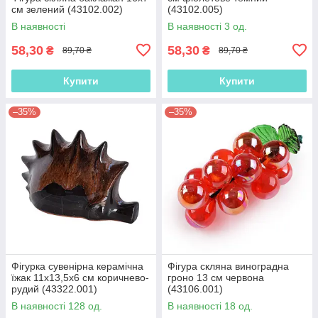
см зелений (43102.002)
(43102.005)
В наявності
В наявності 3 од.
58,30
58,30
₴
₴
89,70 ₴
89,70 ₴
Купити
Купити
–35%
–35%
Фігурка сувенірна керамічна
Фігура скляна виноградна
їжак 11х13,5х6 см коричнево-
гроно 13 см червона
рудий (43322.001)
(43106.001)
В наявності 128 од.
В наявності 18 од.