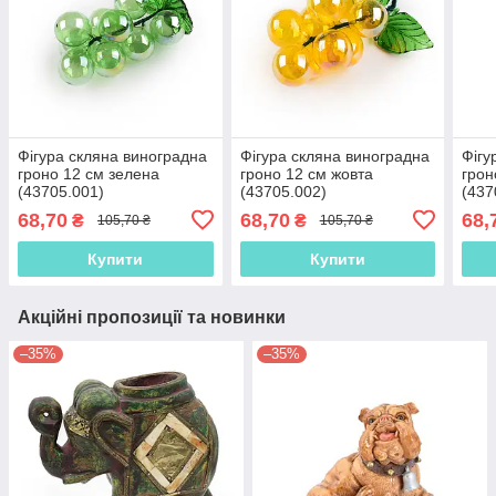
Фігура скляна виноградна
Фігура скляна виноградна
Фігу
гроно 12 см зелена
гроно 12 см жовта
грон
(43705.001)
(43705.002)
(437
68,70
68,70
68,
₴
₴
105,70 ₴
105,70 ₴
Купити
Купити
Акційні пропозиції та новинки
–35%
–35%