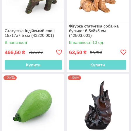
Фігурка статуетка собачка
Статуетка Індійський слон
бульдог 6,5х8х5 см
15х17х7,5 см (43220.001)
(42503.001)
В наявності
В наявності 10 од.
466,50
63,50
₴
₴
717,70 ₴
97,70 ₴
Купити
Купити
–35%
–35%