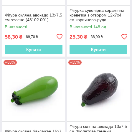
Фігурка сувенірна керамічна
Фігура скляна авокадо 13х7,5
креветка з отвором 12х7х4
см зелене (43102.001)
см коричнево-руда
(43308.002)
В наявності
В наявності 148 од.
58,30
25,30
₴
₴
89,70 ₴
38,90 ₴
Купити
Купити
–35%
–35%
Фігура скляна авокадо 13х7,5
Фігура скляна баклажан 16х7
см фіолетове темний