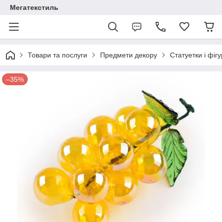
Мегатекстиль
Товари та послуги
Предмети декору
Статуетки і фіг
–35%