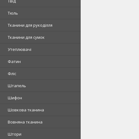
Твід
Тюль
Тканини для рукоділля
Тканини для сумок
Утеплювачі
Фатин
Фліс
Штапель
Шифон
Шовкова тканина
Вовняна тканина
Штори