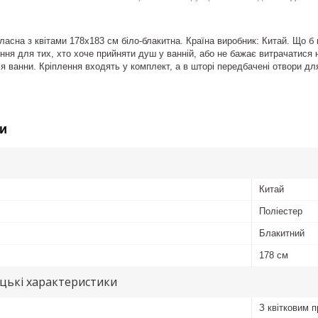
ласна з квітами 178х183 см біло-блакитна. Країна виробник: Китай. Що б
ення для тих, хто хоче прийняти душ у ванній, або не бажає витрачатися
 ванни. Кріплення входять у комплект, а в шторі передбачені отвори для
и
Китай
Поліестер
Блакитний
178 см
цькі характеристики
З квітковим 