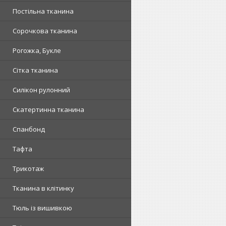
Постільна тканина
Сорочкова тканина
Рогожка, Букле
Сітка тканина
Силікон рулонний
Скатертинна тканина
Спанбонд
Тафта
Трикотаж
Тканина в клітинку
Тюль із вишивкою