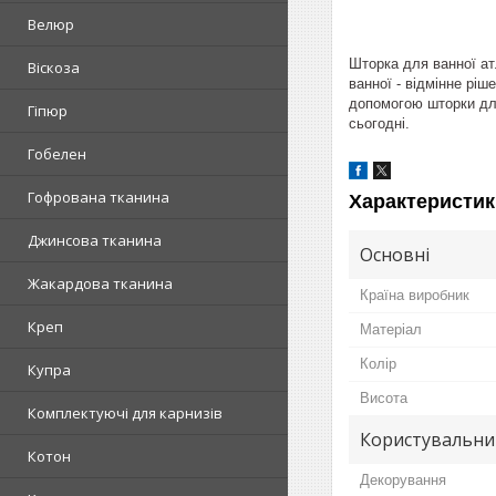
Велюр
Шторка для ванної ат
Віскоза
ванної - відмінне ріш
допомогою шторки для
Гіпюр
сьогодні.
Гобелен
Гофрована тканина
Характеристик
Джинсова тканина
Основні
Жакардова тканина
Країна виробник
Креп
Матеріал
Колір
Купра
Висота
Комплектуючі для карнизів
Користувальни
Котон
Декорування