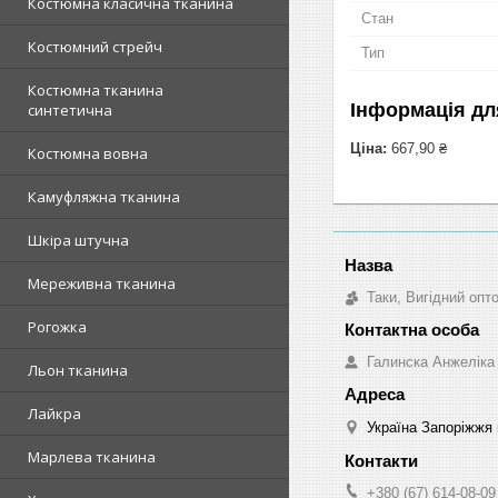
Костюмна класична тканина
Стан
Костюмний стрейч
Тип
Костюмна тканина
Інформація дл
синтетична
Ціна:
667,90 ₴
Костюмна вовна
Камуфляжна тканина
Шкіра штучна
Мереживна тканина
Таки, Вигідний опт
Рогожка
Галинска Анжеліка
Льон тканина
Лайкра
Україна Запоріжжя 
Марлева тканина
+380 (67) 614-08-09