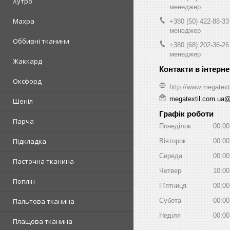
Хутро
менеджер
Махра
+380 (50) 422-88-33
менеджер
Оббивні тканини
+380 (68) 202-36-26
менеджер
Жаккард
Оксфорд
http://www.megatext
megatextil.com.ua
Шеніл
Графік роботи
Парча
Понеділок
00:00
Підкладка
Вівторок
00:00
Середа
00:00
Паєточна тканина
Четвер
10:00
Поплін
Пʼятниця
00:00
Пальтова тканина
Субота
00:00
Неділя
00:00
Плащова тканина