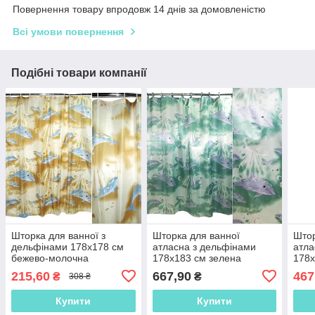
Повернення товару впродовж 14 днів за домовленістю
Всі умови повернення
Подібні товари компанії
Шторка для ванної з
Шторка для ванної
Штор
дельфінами 178х178 см
атласна з дельфінами
атла
бежево-молочна
178х183 см зелена
178х
(48805.002)
(48808.002)
(488
215,60
667,90
467
₴
₴
308 ₴
Купити
Купити