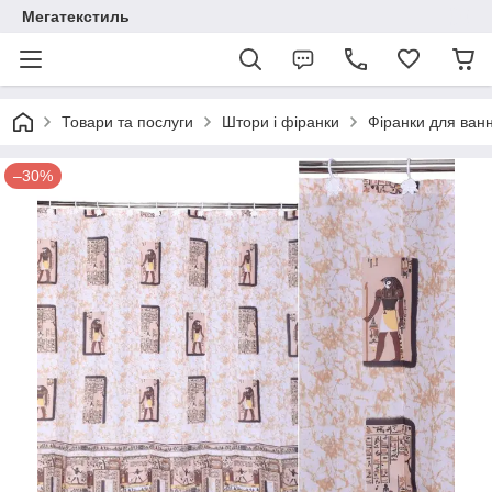
Мегатекстиль
Товари та послуги
Штори і фіранки
Фіранки для ванн
–30%