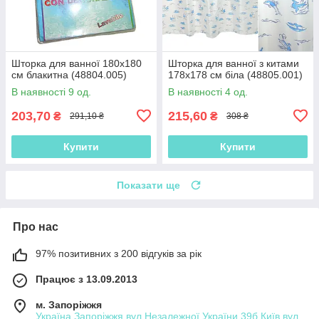
Шторка для ванної 180х180
Шторка для ванної з китами
см блакитна (48804.005)
178х178 см біла (48805.001)
В наявності 9 од.
В наявності 4 од.
203,70
215,60
₴
₴
291,10 ₴
308 ₴
Купити
Купити
Показати ще
Про нас
97% позитивних з 200 відгуків за рік
Працює з 13.09.2013
м. Запоріжжя
Україна Запоріжжя вул.Незалежної України 39б Київ вул.