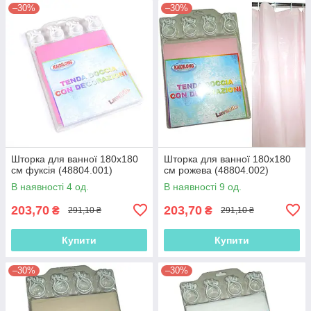
–30%
–30%
Шторка для ванної 180х180
Шторка для ванної 180х180
см фуксія (48804.001)
см рожева (48804.002)
В наявності 4 од.
В наявності 9 од.
203,70
203,70
₴
₴
291,10 ₴
291,10 ₴
Купити
Купити
–30%
–30%