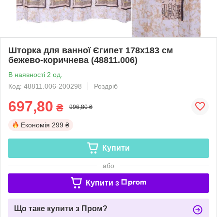
Шторка для ванної Єгипет 178х183 см
бежево-коричнева (48811.006)
В наявності 2 од.
Код: 48811.006-200298
Роздріб
697,80
₴
996,80 ₴
Економія
299 ₴
Купити
або
Купити з
Що таке купити з Пром?