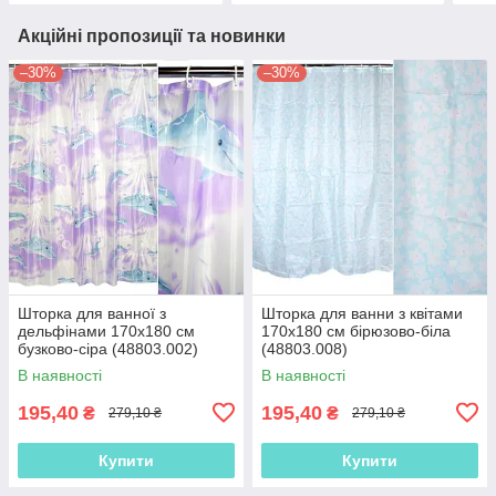
Акційні пропозиції та новинки
–30%
–30%
Шторка для ванної з
Шторка для ванни з квітами
дельфінами 170х180 см
170х180 см бірюзово-біла
бузково-сіра (48803.002)
(48803.008)
В наявності
В наявності
195,40
195,40
₴
₴
279,10 ₴
279,10 ₴
Купити
Купити