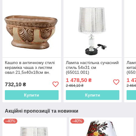
Кашпо в античному стилі
Лампа настільна сучасний
Ламп
кераміка чаша з листям
стиль 54х31 см
кита
овал 21,5х40х18см вн.
(65011.001)
(650
19х36х14 см бежево-
1 478,50
1 4
₴
золотисте (41040.002)
732,10
₴
2 464,10 ₴
2 464
Купити
Купити
Акційні пропозиції та новинки
–40%
–40%