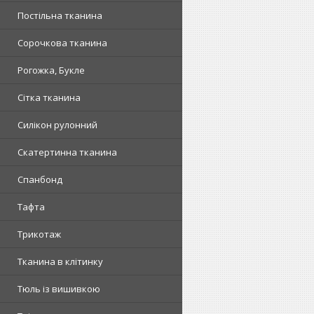
Постільна тканина
Сорочкова тканина
Рогожка, Букле
Сітка тканина
Силікон рулонний
Скатертинна тканина
Спанбонд
Тафта
Трикотаж
Тканина в клітинку
Тюль із вишивкою