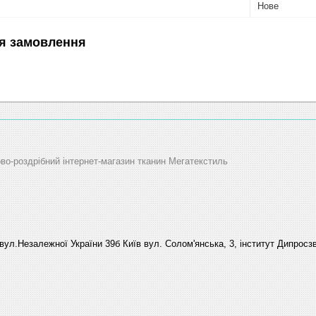
Нове
я замовлення
ово-роздрібний інтернет-магазин тканин Мегатекстиль
вул.Незалежної України 39б Київ вул. Солом'янська, 3, інститут Дипросзв