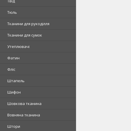
Твід
Тюль
Тканини для рукоділля
Тканини для сумок
Утеплювачі
Фатин
Фліс
Штапель
Шифон
Шовкова тканина
Вовняна тканина
Штори