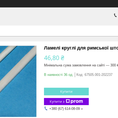
Ламелі круглі для римської што
46,80 ₴
Мінімальна сума замовлення на сайті — 300 
В наявності 36 од.
Код:
67505.001-202237
Купити
Купити з
+380 (67) 614-08-09