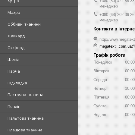
Хутро
+380 (50) 422-88-33
менеджер
Махра
+380 (68) 202-36-26
менеджер
Оббивні тканини
Жаккард
http://www.megatext
megatextil.com.ua
Оксфорд
Графік роботи
Шеніл
Понеділок
00:00
Парча
Вівторок
00:00
Середа
00:00
Підкладка
Четвер
10:00
Паєточна тканина
Пʼятниця
00:00
Поплін
Субота
00:00
Неділя
00:00
Пальтова тканина
Плащова тканина