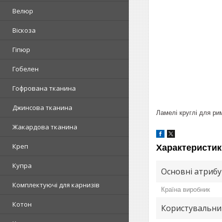
Велюр
Віскоза
Гіпюр
Гобелен
Гофрована тканина
Джинсова тканина
Ламелі круглі для ри
Жакардова тканина
Креп
Характеристик
Купра
Основні атриб
Комплектуючі для карнизів
Країна виробник
Котон
Користувальни