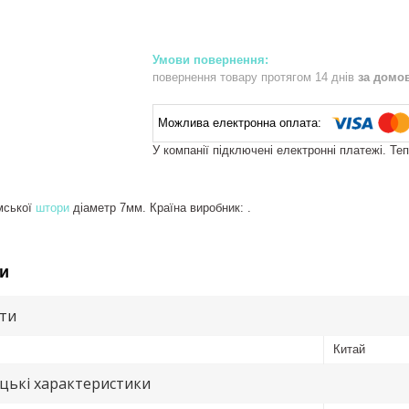
повернення товару протягом 14 днів
за домо
У компанії підключені електронні платежі. Те
мської
штори
діаметр 7мм. Країна виробник: .
и
ути
Китай
цькі характеристики