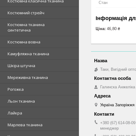
Костюмна класична тканина
Стан
Костюмний стрейч
Інформація дл
Костюмна тканина
Ціна:
46,80 ₴
синтетична
Костюмна вовна
Камуфляжна тканина
Шкіра штучна
Таки, Вигідний опт
Мереживна тканина
Галинска Анжеліка
Рогожка
Льон тканина
Україна Запоріжжя 
Лайкра
+380 (67) 614-08-09
Марлева тканина
менеджер