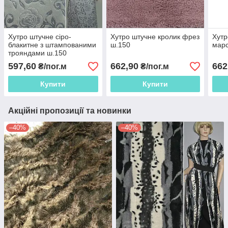
Хутро штучне сіро-
Хутро штучне кролик фрез
Хутр
блакитне з штампованими
ш.150
мар
трояндами ш.150
597,60
662,90
662
₴/пог.м
₴/пог.м
Купити
Купити
Акційні пропозиції та новинки
–40%
–40%