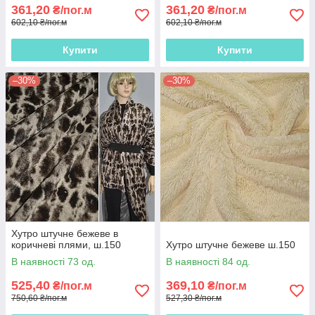
361,20
361,20
₴/пог.м
₴/пог.м
602,10 ₴/пог.м
602,10 ₴/пог.м
Купити
Купити
–30%
–30%
Хутро штучне бежеве в
коричневі плями, ш.150
Хутро штучне бежеве ш.150
В наявності 73 од.
В наявності 84 од.
525,40
369,10
₴/пог.м
₴/пог.м
750,60 ₴/пог.м
527,30 ₴/пог.м