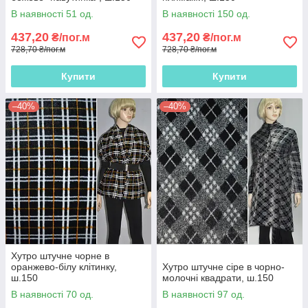
В наявності 51 од.
В наявності 150 од.
437,20
437,20
₴/пог.м
₴/пог.м
728,70 ₴/пог.м
728,70 ₴/пог.м
Купити
Купити
–40%
–40%
Хутро штучне чорне в
оранжево-білу клітинку,
Хутро штучне сіре в чорно-
ш.150
молочні квадрати, ш.150
В наявності 70 од.
В наявності 97 од.