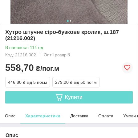
Хутро штучне сіро-бузкове кролик, ш.187
(21216.002)
В наявності 114 од.
Код: 21216.002
Опт і роздріб
558,70
₴/пог.м
446,80 ₴
від 5 пог.м
279,20 ₴
від 50 пог.м
Купити
Опис
Характеристики
Доставка
Оплата
Умови 
Опис