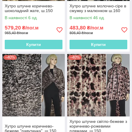
Хутро штучне коричнево-
Хутро штучне молочно-сіре в
шоколадний жате, ш.150
смужку з малюнком ш.160
В наявності 6 од.
В наявності 46 од.
579,20
483,80
₴/пог.м
₴/пог.м
965,40 ₴/пог.м
806,40 ₴/пог.м
Купити
Купити
–40%
–40%
Хутро штучне світло-бежеве з
Хутро штучне коричнево-
коричнево-рожевими
бежеве "павутинка", ш.150
плямами, ш.150