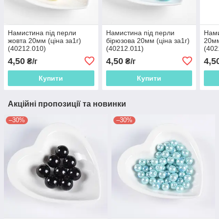
Намистина під перли
Намистина під перли
Нами
жовта 20мм (ціна за1г)
бірюзова 20мм (ціна за1г)
20мм
(40212.010)
(40212.011)
(402
4,50
4,50
4,5
₴/г
₴/г
Купити
Купити
Акційні пропозиції та новинки
–30%
–30%