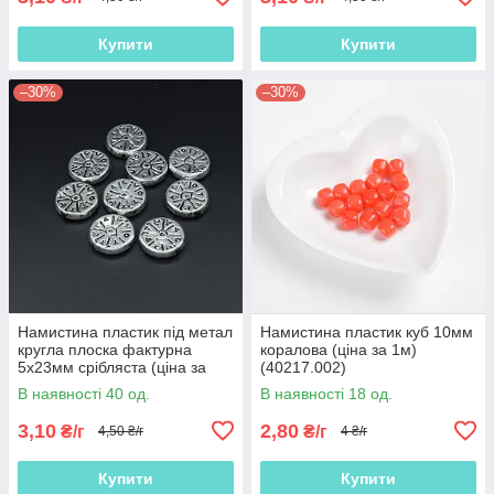
Купити
Купити
–30%
–30%
Намистина пластик під метал
Намистина пластик куб 10мм
кругла плоска фактурна
коралова (ціна за 1м)
5х23мм срібляста (ціна за
(40217.002)
1м) (40214.004)
В наявності 40 од.
В наявності 18 од.
3,10
2,80
₴/г
₴/г
4,50 ₴/г
4 ₴/г
Купити
Купити