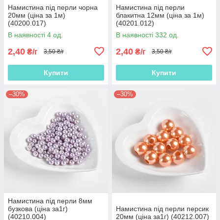
Намистина під перли чорна
Намистина під перли
20мм (ціна за 1м)
блакитна 12мм (ціна за 1м)
(40200.017)
(40201.012)
В наявності 4 од.
В наявності 332 од.
2,40
2,40
₴/г
₴/г
3,50 ₴/г
3,50 ₴/г
Купити
Купити
–30%
–30%
Намистина під перли 8мм
бузкова (ціна за1г)
Намистина під перли персик
(40210.004)
20мм (ціна за1г) (40212.007)