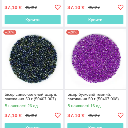
37,10
37,10
₴
₴
46,40 ₴
46,40 ₴
Купити
Купити
–20%
–20%
Бісер синьо-зелений асорті,
Бісер бузковий темний,
паковання 50 г (50407.007)
паковання 50 г (50407.008)
В наявності 26 од.
В наявності 16 од.
37,10
37,10
₴
₴
46,40 ₴
46,40 ₴
Купити
Купити