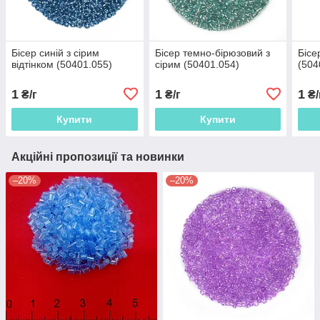
Бісер синій з сірим
Бісер темно-бірюзовий з
Бісе
відтінком (50401.055)
сірим (50401.054)
(504
1
1
1
₴/г
₴/г
₴/
Купити
Купити
Акційні пропозиції та новинки
–20%
–20%