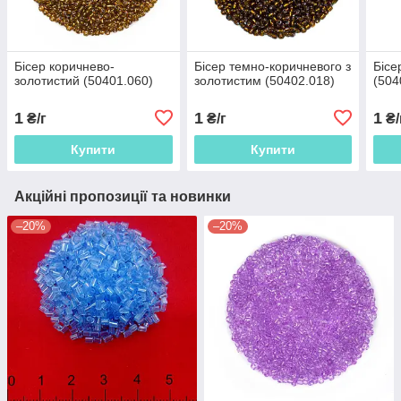
Бісер коричнево-
Бісер темно-коричневого з
Бісе
золотистий (50401.060)
золотистим (50402.018)
(504
1
1
1
₴/г
₴/г
₴/
Купити
Купити
Акційні пропозиції та новинки
–20%
–20%