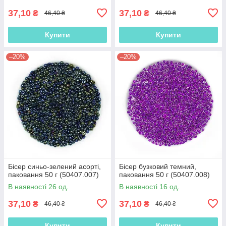
37,10
37,10
₴
₴
46,40 ₴
46,40 ₴
Купити
Купити
–20%
–20%
Бісер синьо-зелений асорті,
Бісер бузковий темний,
паковання 50 г (50407.007)
паковання 50 г (50407.008)
В наявності 26 од.
В наявності 16 од.
37,10
37,10
₴
₴
46,40 ₴
46,40 ₴
Купити
Купити