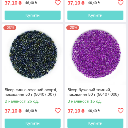
37,10
37,10
₴
₴
46,40 ₴
46,40 ₴
Купити
Купити
–20%
–20%
Бісер синьо-зелений асорті,
Бісер бузковий темний,
паковання 50 г (50407.007)
паковання 50 г (50407.008)
В наявності 26 од.
В наявності 16 од.
37,10
37,10
₴
₴
46,40 ₴
46,40 ₴
Купити
Купити