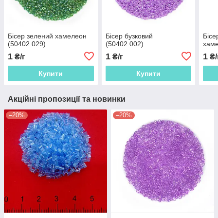
Бісер зелений хамелеон
Бісер бузковий
Бісе
(50402.029)
(50402.002)
хаме
1
1
1
₴/г
₴/г
₴/
Купити
Купити
Акційні пропозиції та новинки
–20%
–20%