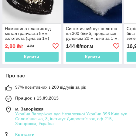
Намистина пластик під
Синтетичний пух полотно
Стрі
метал гранчаста 8мм
пл.300 білий, продається
біла
золотиста (ціна за 1м)
рулоном 20 м, ціна за 1 м,
зел
(40217.005)
ш.150 (22647.005)
05В2
2,80
144
16,
₴/г
₴/пог.м
4 ₴/г
Купити
Купити
Про нас
97% позитивних з 200 відгуків за рік
Працює з 13.09.2013
м. Запоріжжя
Україна Запоріжжя вул.Незалежної України 39б Київ вул.
Солом'янська, 3, інститут Дипросзв'язок, оф 215,
Запоріжжя, Україна
Контакти