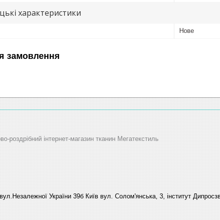
цькі характеристики
Нове
я замовлення
ово-роздрібний інтернет-магазин тканин Мегатекстиль
вул.Незалежної України 39б Київ вул. Солом'янська, 3, інститут Дипросзв