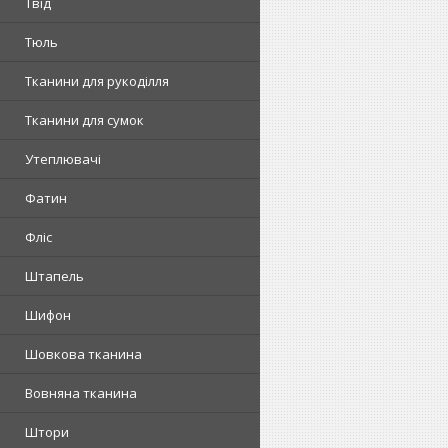
Твід
Тюль
Тканини для рукоділля
Тканини для сумок
Утеплювачі
Фатин
Фліс
Штапель
Шифон
Шовкова тканина
Вовняна тканина
Штори