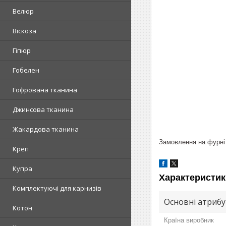
Велюр
Віскоза
Гіпюр
Гобелен
Гофрована тканина
Джинсова тканина
Жакардова тканина
Замовлення на фурніт
Креп
Купра
Характеристик
Комплектуючі для карнизів
Основні атриб
Котон
Країна виробник