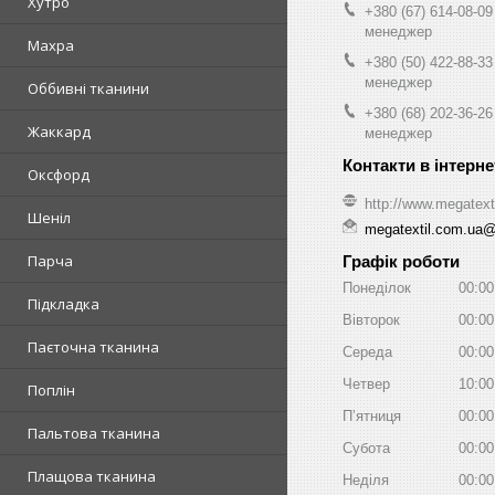
Хутро
+380 (67) 614-08-09
менеджер
Махра
+380 (50) 422-88-33
менеджер
Оббивні тканини
+380 (68) 202-36-26
Жаккард
менеджер
Оксфорд
http://www.megatext
Шеніл
megatextil.com.ua
Парча
Графік роботи
Понеділок
00:00
Підкладка
Вівторок
00:00
Паєточна тканина
Середа
00:00
Четвер
10:00
Поплін
Пʼятниця
00:00
Пальтова тканина
Субота
00:00
Плащова тканина
Неділя
00:00