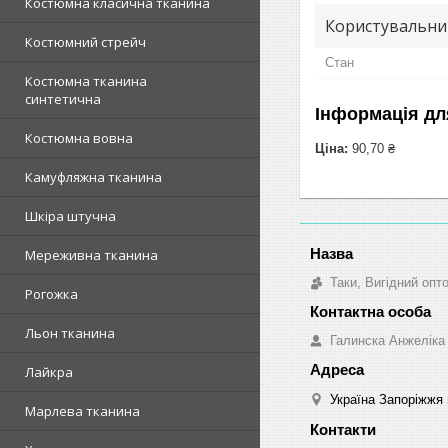
Костюмна класична тканина
Користувальни
Костюмний стрейч
Стан
Костюмна тканина
синтетична
Інформація дл
Костюмна вовна
Ціна:
90,70 ₴
Камуфляжна тканина
Шкіра штучна
Мереживна тканина
Таки, Вигідний опт
Рогожка
Льон тканина
Галинска Анжеліка
Лайкра
Україна Запоріжжя 
Марлева тканина