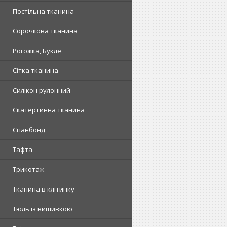
Постільна тканина
Сорочкова тканина
Рогожка, Букле
Сітка тканина
Силікон рулонний
Скатертинна тканина
Спанбонд
Тафта
Трикотаж
Тканина в клітинку
Тюль із вишивкою