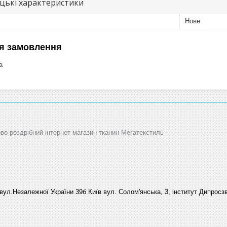
цькі характеристики
Нове
я замовлення
а
ово-роздрібний інтернет-магазин тканин Мегатекстиль
вул.Незалежної України 39б Київ вул. Солом'янська, 3, інститут Дипросзв