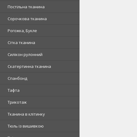
Постільна тканина
Сорочкова тканина
Рогожка, Букле
Сітка тканина
Силікон рулонний
Скатертинна тканина
Спанбонд
Тафта
Трикотаж
Тканина в клітинку
Тюль із вишивкою