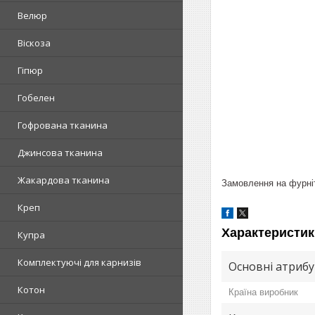
Велюр
Віскоза
Гіпюр
Гобелен
Гофрована тканина
Джинсова тканина
Жакардова тканина
Замовлення на фурніт
Креп
Характеристик
Купра
Комплектуючі для карнизів
Основні атриб
Котон
Країна виробник