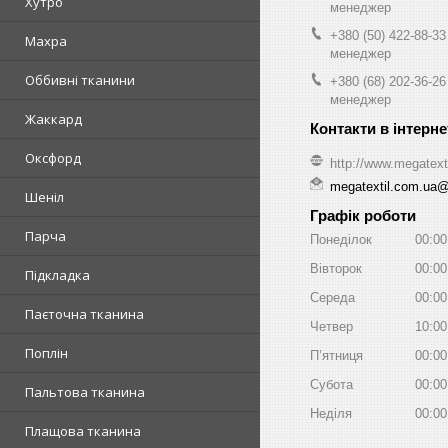
Хутро
менеджер
+380 (50) 422-88-33
Махра
менеджер
Оббивні тканини
+380 (68) 202-36-26
менеджер
Жаккард
Оксфорд
http://www.megatext
megatextil.com.ua
Шеніл
Графік роботи
Парча
Понеділок
00:00
Вівторок
00:00
Підкладка
Середа
00:00
Паєточна тканина
Четвер
10:00
Поплін
Пʼятниця
00:00
Субота
00:00
Пальтова тканина
Неділя
00:00
Плащова тканина