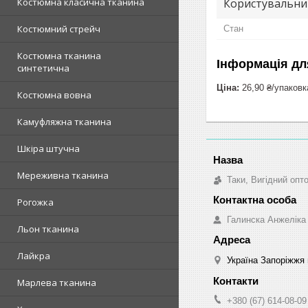
Користувальни
Костюмна класична тканина
Костюмний стрейч
Стан
Костюмна тканина
Інформація дл
синтетична
Ціна:
26,90 ₴/упаковк
Костюмна вовна
Камуфляжна тканина
Шкіра штучна
Мереживна тканина
Таки, Вигідний опт
Рогожка
Галинска Анжеліка
Льон тканина
Лайкра
Україна Запоріжжя 
Марлева тканина
+380 (67) 614-08-09