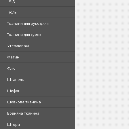
Твід
Тюль
Тканини для рукоділля
Тканини для сумок
Утеплювачі
Фатин
Фліс
Штапель
Шифон
Шовкова тканина
Вовняна тканина
Штори