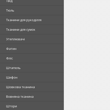
Твід
Тюль
Тканини для рукоділля
Тканини для сумок
Утеплювачі
Фатин
Фліс
Штапель
Шифон
Шовкова тканина
Вовняна тканина
Штори