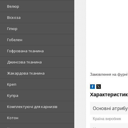
Велюр
Віскоза
Гіпюр
Гобелен
Гофрована тканина
Джинсова тканина
Жакардова тканина
Замовлення на фурніт
Креп
Характеристик
Купра
Комплектуючі для карнизів
Основні атриб
Котон
Країна виробник