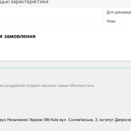
цькі характеристики
Для декораці
Нове
я замовлення
ово-роздрібний інтернет-магазин тканин Мегатекстиль
вул.Незалежної України 39б Київ вул. Солом'янська, 3, інститут Дипросзв