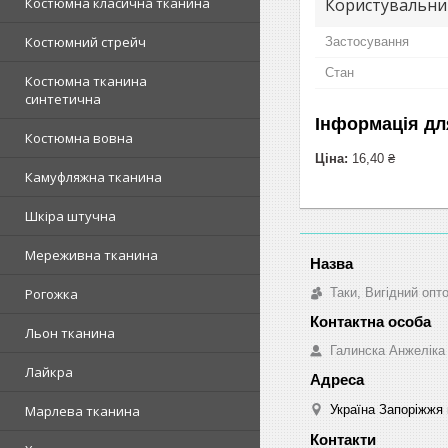
Користувальни
Костюмна класична тканина
Костюмний стрейч
Застосування
Стан
Костюмна тканина
синтетична
Інформація дл
Костюмна вовна
Ціна:
16,40 ₴
Камуфляжна тканина
Шкіра штучна
Мереживна тканина
Таки, Вигідний опт
Рогожка
Льон тканина
Галинска Анжеліка
Лайкра
Україна Запоріжжя 
Марлева тканина