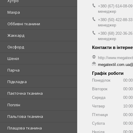
Хутро
+380 (67) 614-08-09
менеджер
Махра
+380 (50) 422-88-33
Оббивні тканини
менеджер
+380 (68) 202-36-26
Жаккард
менеджер
Оксфорд
http://www.megatext
Шеніл
megatextil.com.ua
Парча
Графік роботи
Понеділок
00:00
Підкладка
Вівторок
00:00
Паєточна тканина
Середа
00:00
Поплін
Четвер
10:00
Пʼятниця
00:00
Пальтова тканина
Субота
00:00
Плащова тканина
Неділя
00:00