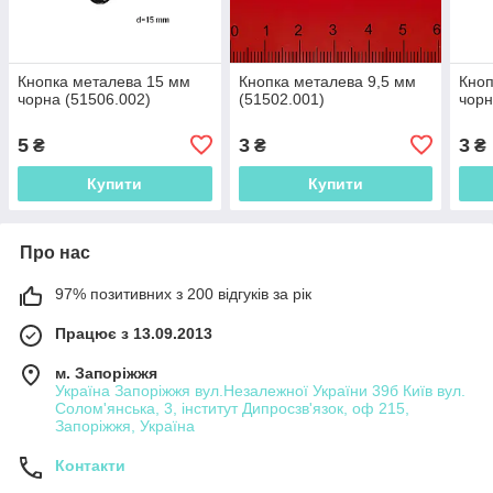
Кнопка металева 15 мм
Кнопка металева 9,5 мм
Кноп
чорна (51506.002)
(51502.001)
чорн
5
3
3
₴
₴
₴
Купити
Купити
Про нас
97% позитивних з 200 відгуків за рік
Працює з 13.09.2013
м. Запоріжжя
Україна Запоріжжя вул.Незалежної України 39б Київ вул.
Солом'янська, 3, інститут Дипросзв'язок, оф 215,
Запоріжжя, Україна
Контакти