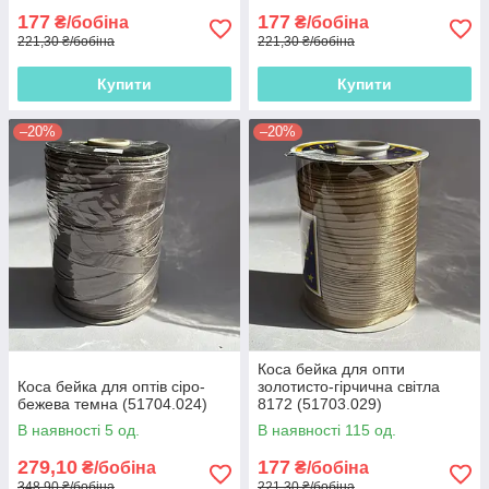
177
177
₴/бобіна
₴/бобіна
221,30 ₴/бобіна
221,30 ₴/бобіна
Купити
Купити
–20%
–20%
Коса бейка для опти
Коса бейка для оптів сіро-
золотисто-гірчична світла
бежева темна (51704.024)
8172 (51703.029)
В наявності 5 од.
В наявності 115 од.
279,10
177
₴/бобіна
₴/бобіна
348,90 ₴/бобіна
221,30 ₴/бобіна