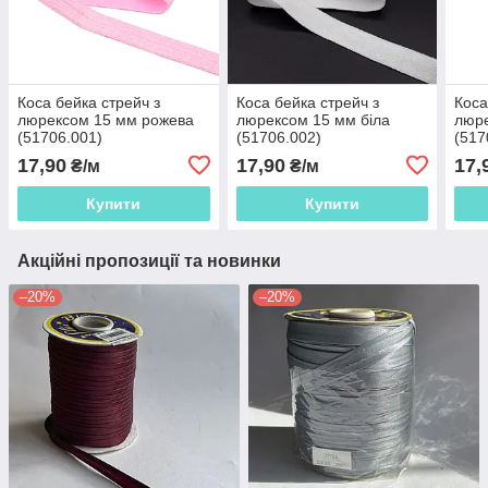
Коса бейка стрейч з
Коса бейка стрейч з
Коса
люрексом 15 мм рожева
люрексом 15 мм біла
люре
(51706.001)
(51706.002)
(517
17,90
17,90
17,
₴/м
₴/м
Купити
Купити
Акційні пропозиції та новинки
–20%
–20%