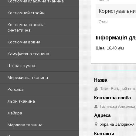
Костюмна класична тканина
Користувальни
Костюмний стрейч
Стан
Костюмна тканина
синтетична
Інформація дл
Костюмна вовна
Ціна:
16,40 ₴/м
Камуфляжна тканина
Шкіра штучна
Мереживна тканина
Таки, Вигідний опт
Рогожка
Льон тканина
Галинска Анжеліка
Лайкра
Україна Запоріжжя 
Марлева тканина