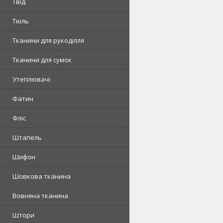
Твід
Тюль
Тканини для рукоділля
Тканини для сумок
Утеплювачі
Фатин
Фліс
Штапель
Шифон
Шовкова тканина
Вовняна тканина
Штори