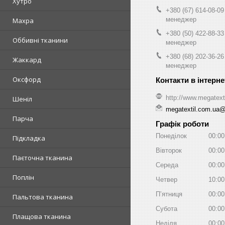
Хутро
+380 (67) 614-08-09
менеджер
Махра
+380 (50) 422-88-33
Оббивні тканини
менеджер
+380 (68) 202-36-26
Жаккард
менеджер
Оксфорд
http://www.megatext
Шеніл
megatextil.com.ua
Парча
Графік роботи
Понеділок
00:00
Підкладка
Вівторок
00:00
Паєточна тканина
Середа
00:00
Поплін
Четвер
10:00
Пʼятниця
00:00
Пальтова тканина
Субота
00:00
Плащова тканина
Неділя
00:00