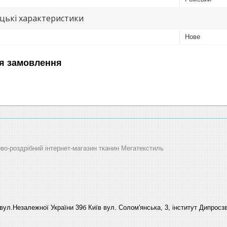
цькі характеристики
Нове
я замовлення
ово-роздрібний інтернет-магазин тканин Мегатекстиль
вул.Незалежної України 39б Київ вул. Солом'янська, 3, інститут Дипросзв