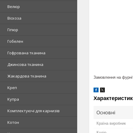
Велюр
Віскоза
Гіпюр
Гобелен
Гофрована тканина
Джинсова тканина
Жакардова тканина
Замовлення на фурніт
Креп
Характеристик
Купра
Комплектуючі для карнизів
Основні
Котон
Країна виробник
Колір