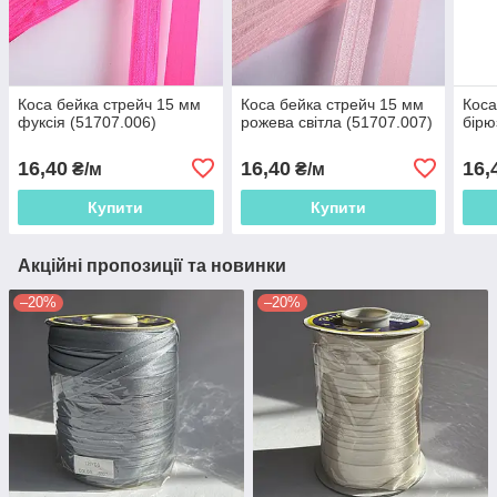
Коса бейка стрейч 15 мм
Коса бейка стрейч 15 мм
Коса
фуксія (51707.006)
рожева світла (51707.007)
бірю
16,40
16,40
16,
₴/м
₴/м
Купити
Купити
Акційні пропозиції та новинки
–20%
–20%