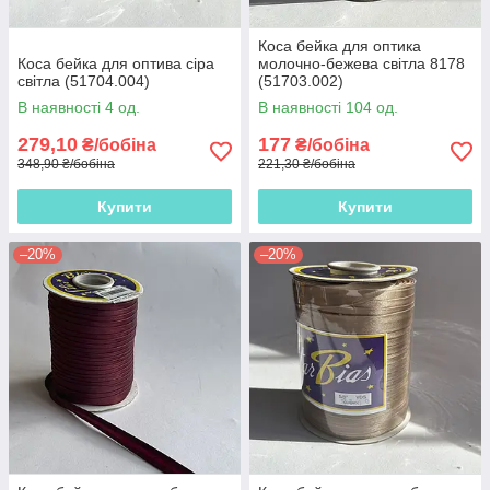
Коса бейка для оптика
Коса бейка для оптива сіра
молочно-бежева світла 8178
світла (51704.004)
(51703.002)
В наявності 4 од.
В наявності 104 од.
279,10
177
₴/бобіна
₴/бобіна
348,90 ₴/бобіна
221,30 ₴/бобіна
Купити
Купити
–20%
–20%