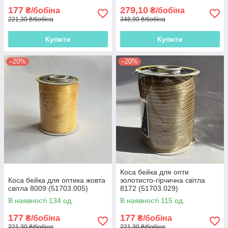
177
279,10
₴/бобіна
₴/бобіна
221,30 ₴/бобіна
348,90 ₴/бобіна
Купити
Купити
–20%
–20%
Коса бейка для опти
Коса бейка для оптика жовта
золотисто-гірчична світла
світла 8009 (51703.005)
8172 (51703.029)
В наявності 134 од.
В наявності 115 од.
177
177
₴/бобіна
₴/бобіна
221,30 ₴/бобіна
221,30 ₴/бобіна