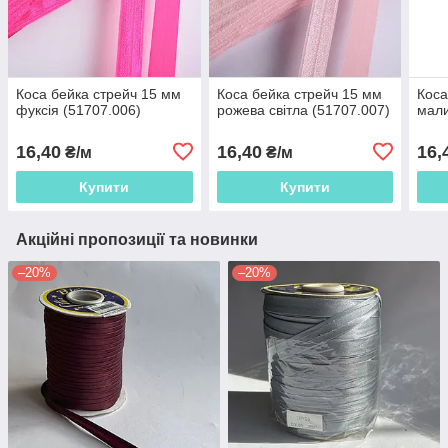
Коса бейка стрейч 15 мм
Коса бейка стрейч 15 мм
Коса
фуксія (51707.006)
рожева світла (51707.007)
мали
16,40
16,40
16,
₴/м
₴/м
Купити
Купити
Акційні пропозиції та новинки
–20%
–20%