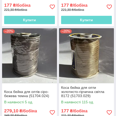
177
177
₴/бобіна
₴/бобіна
221,30 ₴/бобіна
221,30 ₴/бобіна
Купити
Купити
–20%
–20%
Коса бейка для опти
Коса бейка для оптів сіро-
золотисто-гірчична світла
бежева темна (51704.024)
8172 (51703.029)
В наявності 5 од.
В наявності 115 од.
279,10
177
₴/бобіна
₴/бобіна
348,90 ₴/бобіна
221,30 ₴/бобіна