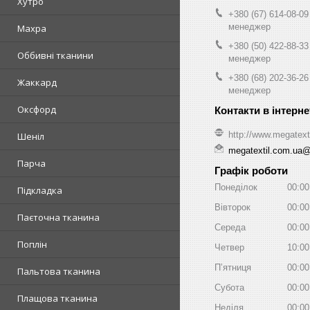
Хутро
+380 (67) 614-08-09
менеджер
Махра
+380 (50) 422-88-33
Оббивні тканини
менеджер
+380 (68) 202-36-26
Жаккард
менеджер
Оксфорд
http://www.megatext
Шеніл
megatextil.com.ua
Парча
Графік роботи
Понеділок
00:00
Підкладка
Вівторок
00:00
Паєточна тканина
Середа
00:00
Поплін
Четвер
10:00
Пʼятниця
00:00
Пальтова тканина
Субота
00:00
Плащова тканина
Неділя
00:00