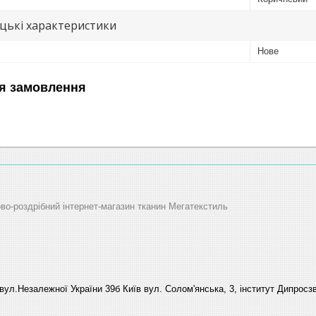
цькі характеристики
Нове
я замовлення
ово-роздрібний інтернет-магазин тканин Мегатекстиль
вул.Незалежної України 39б Київ вул. Солом'янська, 3, інститут Дипросзв