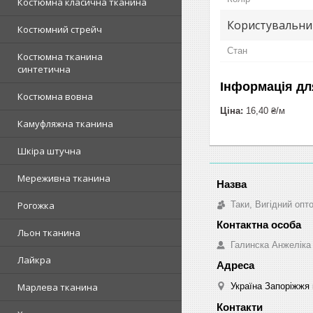
Костюмна класична тканина
Користувальни
Костюмний стрейч
Стан
Костюмна тканина
синтетична
Інформація дл
Костюмна вовна
Ціна:
16,40 ₴/м
Камуфляжна тканина
Шкіра штучна
Мереживна тканина
Таки, Вигідний опт
Рогожка
Льон тканина
Галинска Анжеліка
Лайкра
Україна Запоріжжя 
Марлева тканина