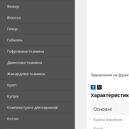
Велюр
Віскоза
Гіпюр
Гобелен
Гофрована тканина
Джинсова тканина
Жакардова тканина
Замовлення на фурніт
Креп
Характеристик
Купра
Комплектуючі для карнизів
Основні
Котон
Країна виробник
Колір