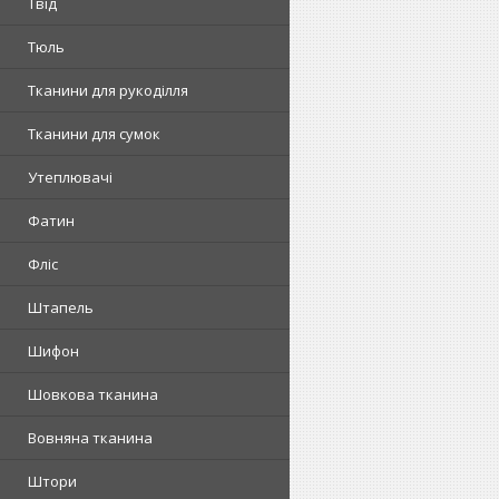
Твід
Тюль
Тканини для рукоділля
Тканини для сумок
Утеплювачі
Фатин
Фліс
Штапель
Шифон
Шовкова тканина
Вовняна тканина
Штори