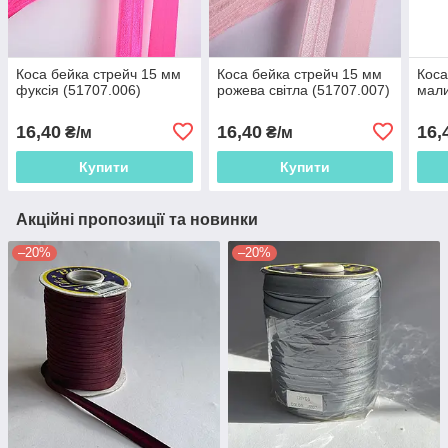
Коса бейка стрейч 15 мм
Коса бейка стрейч 15 мм
Коса
фуксія (51707.006)
рожева світла (51707.007)
мали
16,40
16,40
16,
₴/м
₴/м
Купити
Купити
Акційні пропозиції та новинки
–20%
–20%