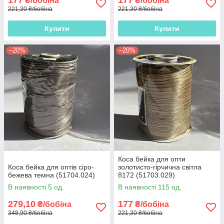
₴/бобіна
₴/бобіна
221,30 ₴/бобіна
221,30 ₴/бобіна
Купити
Купити
–20%
–20%
Коса бейка для опти
Коса бейка для оптів сіро-
золотисто-гірчична світла
бежева темна (51704.024)
8172 (51703.029)
В наявності 5 од.
В наявності 115 од.
279,10
177
₴/бобіна
₴/бобіна
348,90 ₴/бобіна
221,30 ₴/бобіна