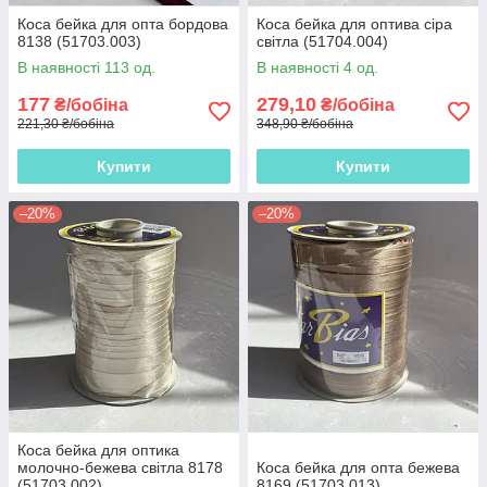
Коса бейка для опта бордова
Коса бейка для оптива сіра
8138 (51703.003)
світла (51704.004)
В наявності 113 од.
В наявності 4 од.
177
279,10
₴/бобіна
₴/бобіна
221,30 ₴/бобіна
348,90 ₴/бобіна
Купити
Купити
–20%
–20%
Коса бейка для оптика
молочно-бежева світла 8178
Коса бейка для опта бежева
(51703.002)
8169 (51703.013)