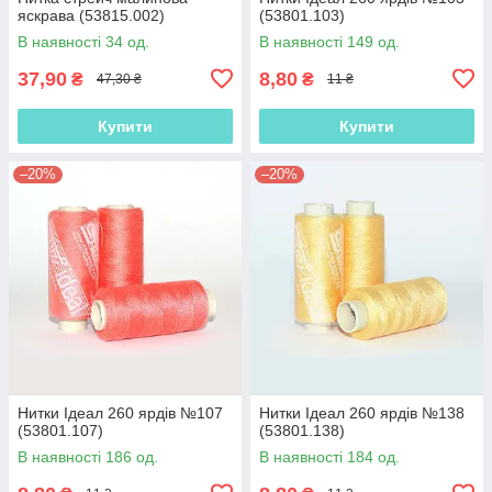
яскрава (53815.002)
(53801.103)
В наявності 34 од.
В наявності 149 од.
37,90
8,80
₴
₴
47,30 ₴
11 ₴
Купити
Купити
–20%
–20%
Нитки Ідеал 260 ярдів №107
Нитки Ідеал 260 ярдів №138
(53801.107)
(53801.138)
В наявності 186 од.
В наявності 184 од.