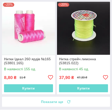
–20%
–20%
Нитки Ідеал 260 ярдів №165
Нитка стрейч лимонна
(53801.165)
(53815.022)
В наявності 155 од.
В наявності 45 од.
8,80
37,90
₴
₴
11 ₴
47,30 ₴
Купити
Купити
Показати ще