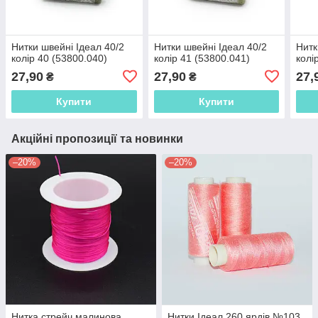
Нитки швейні Ідеал 40/2
Нитки швейні Ідеал 40/2
Нитк
колір 40 (53800.040)
колір 41 (53800.041)
колі
27,90
27,90
27,
₴
₴
Купити
Купити
Акційні пропозиції та новинки
–20%
–20%
Нитка стрейч малинова
Нитки Ідеал 260 ярдів №103