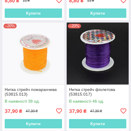
8,80
8,80
₴
₴
11 ₴
11 ₴
Купити
Купити
–20%
–20%
Нитка стрейч помаранчева
Нитка стрейч фіолетова
(53815.013)
(53815.017)
В наявності 38 од.
В наявності 46 од.
37,90
37,90
₴
₴
47,30 ₴
47,30 ₴
Купити
Купити