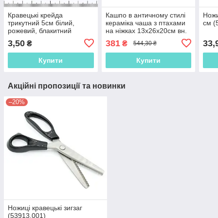
Кравецькі крейда
Кашпо в античному стилі
Ножи
трикутний 5см білий,
кераміка чаша з птахами
см (
рожевий, блакитний
на ніжках 13х26х20см вн.
(52600.001)
9.5х19,5х15,5см під
3,50
381
33,
₴
₴
544,30 ₴
бронзу (41033.001)
Купити
Купити
Акційні пропозиції та новинки
–20%
Ножиці кравецькі зигзаг
(53913.001)