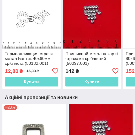
Термоапликация стрази
Пришивной метал декор зі
Приш
метал Бантик 40х60мм
стразами сріблястий
80х6
срібляста (50132.001)
(50097.001)
(500
12,80
142
152
₴
₴
15,90 ₴
Купити
Купити
Акційні пропозиції та новинки
–20%