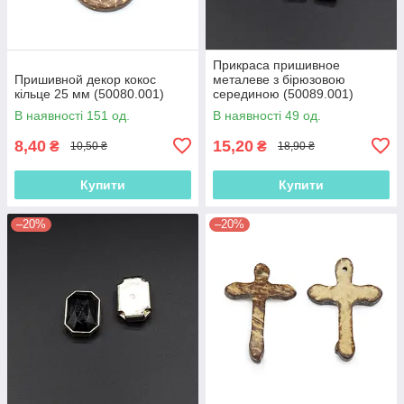
Прикраса пришивное
Пришивной декор кокос
металеве з бірюзовою
кільце 25 мм (50080.001)
серединою (50089.001)
В наявності 151 од.
В наявності 49 од.
8,40
15,20
₴
₴
10,50 ₴
18,90 ₴
Купити
Купити
–20%
–20%