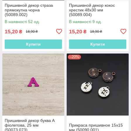
Пришивной декор страза
Пришивной декор кокос
прямокутна чорна
хрестик 48х30 мм
(50089.002)
(50089.004)
В наявності 52 од.
В наявності 9 од.
15,20
15,20
₴
₴
18,90 ₴
18,90 ₴
Купити
Купити
–20%
Пришивний декор буква A
фіолетова, 25 мм
Прикраса пришивное 15х15
(50073.073)
мм (50090.001)