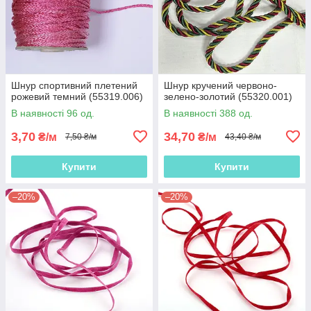
Шнур спортивний плетений
Шнур кручений червоно-
рожевий темний (55319.006)
зелено-золотий (55320.001)
В наявності 96 од.
В наявності 388 од.
3,70
34,70
₴/м
₴/м
7,50 ₴/м
43,40 ₴/м
Купити
Купити
–20%
–20%