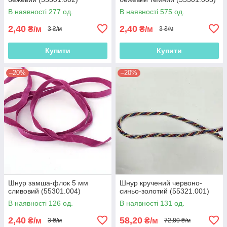
В наявності 277 од.
В наявності 575 од.
2,40
2,40
₴/м
₴/м
3 ₴/м
3 ₴/м
Купити
Купити
–20%
–20%
Шнур замша-флок 5 мм
Шнур кручений червоно-
сливовий (55301.004)
синьо-золотий (55321.001)
В наявності 126 од.
В наявності 131 од.
2,40
58,20
₴/м
₴/м
3 ₴/м
72,80 ₴/м