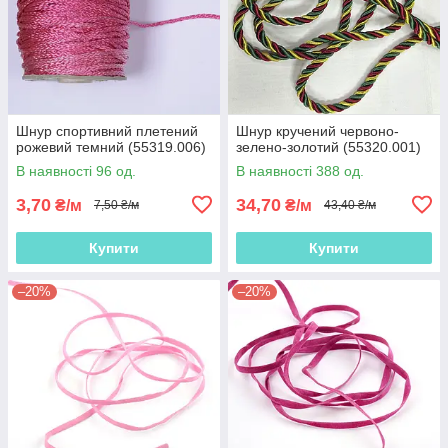
Шнур спортивний плетений
Шнур кручений червоно-
рожевий темний (55319.006)
зелено-золотий (55320.001)
В наявності 96 од.
В наявності 388 од.
3,70
34,70
₴/м
₴/м
7,50 ₴/м
43,40 ₴/м
Купити
Купити
–20%
–20%