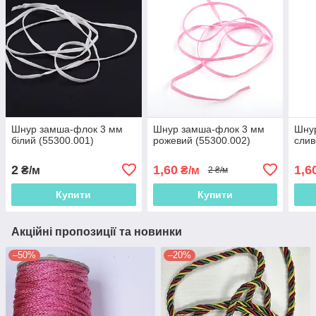
Шнур замша-флок 3 мм
Шнур замша-флок 3 мм
Шну
білий (55300.001)
рожевий (55300.002)
слив
2
1,60
1,6
₴/м
₴/м
2 ₴/м
Купити
Купити
Акційні пропозиції та новинки
–50%
–20%