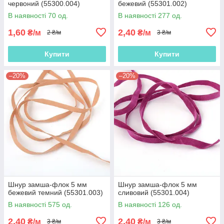
червоний (55300.004)
бежевий (55301.002)
В наявності 70 од.
В наявності 277 од.
1,60
2,40
₴/м
₴/м
2 ₴/м
3 ₴/м
Купити
Купити
–20%
–20%
Шнур замша-флок 5 мм
Шнур замша-флок 5 мм
бежевий темний (55301.003)
сливовий (55301.004)
В наявності 575 од.
В наявності 126 од.
2,40
2,40
₴/м
₴/м
3 ₴/м
3 ₴/м