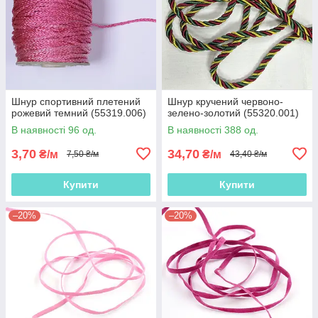
Шнур спортивний плетений
Шнур кручений червоно-
рожевий темний (55319.006)
зелено-золотий (55320.001)
В наявності 96 од.
В наявності 388 од.
3,70
34,70
₴/м
₴/м
7,50 ₴/м
43,40 ₴/м
Купити
Купити
–20%
–20%