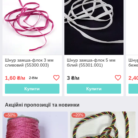
Шнур замша-флок 3 мм
Шнур замша-флок 5 мм
Шну
сливовий (55300.003)
білий (55301.001)
беже
1,60
3
2,4
₴/м
₴/м
2 ₴/м
Купити
Купити
Акційні пропозиції та новинки
–50%
–20%