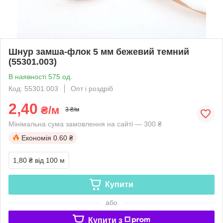
Шнур замша-флок 5 мм бежевий темний
(55301.003)
В наявності 575 од.
Код: 55301.003
Опт і роздріб
2,40
₴/м
3 ₴/м
Мінімальна сума замовлення на сайті — 300 ₴
Економія
0.60 ₴
1,80 ₴
від 100 м
Купити
або
Купити з