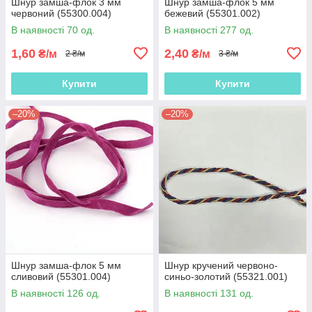
Шнур замша-флок 3 мм
Шнур замша-флок 5 мм
червоний (55300.004)
бежевий (55301.002)
В наявності 70 од.
В наявності 277 од.
1,60
2,40
₴/м
₴/м
2 ₴/м
3 ₴/м
Купити
Купити
–20%
–20%
Шнур замша-флок 5 мм
Шнур кручений червоно-
сливовий (55301.004)
синьо-золотий (55321.001)
В наявності 126 од.
В наявності 131 од.