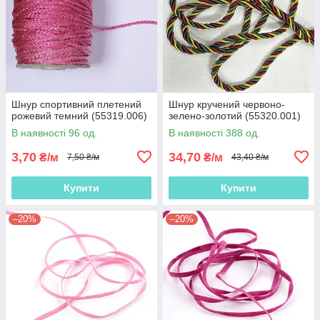
Шнур спортивний плетений
Шнур кручений червоно-
рожевий темний (55319.006)
зелено-золотий (55320.001)
В наявності 96 од.
В наявності 388 од.
3,70
34,70
₴/м
₴/м
7,50 ₴/м
43,40 ₴/м
Купити
Купити
–20%
–20%