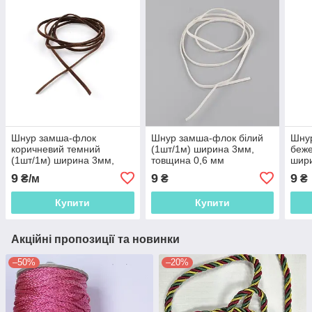
Шнур замша-флок
Шнур замша-флок білий
Шну
коричневий темний
(1шт/1м) ширина 3мм,
беже
(1шт/1м) ширина 3мм,
товщина 0,6 мм
шири
товщина 0,6 мм
(55302.002)
мм (
9
9
9
₴/м
₴
₴
(55302.001)
Купити
Купити
Акційні пропозиції та новинки
–50%
–20%