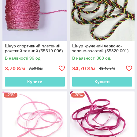
Шнур спортивний плетений
Шнур кручений червоно-
рожевий темний (55319.006)
зелено-золотий (55320.001)
В наявності 96 од.
В наявності 388 од.
3,70
34,70
₴/м
₴/м
7,50 ₴/м
43,40 ₴/м
Купити
Купити
–20%
–20%