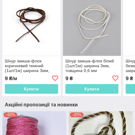
Шнур замша-флок
Шнур замша-флок білий
Шну
коричневий темний
(1шт/1м) ширина 3мм,
беже
(1шт/1м) ширина 3мм,
товщина 0,6 мм
шири
товщина 0,6 мм
(55302.002)
мм (
9
9
9
₴/м
₴
₴
(55302.001)
Купити
Купити
Акційні пропозиції та новинки
–50%
–20%