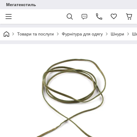
Мегатекстиль
Товари та послуги
Фурнітура для одягу
Шнури
Шн