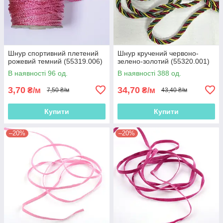
Шнур спортивний плетений
Шнур кручений червоно-
рожевий темний (55319.006)
зелено-золотий (55320.001)
В наявності 96 од.
В наявності 388 од.
3,70
34,70
₴/м
₴/м
7,50 ₴/м
43,40 ₴/м
Купити
Купити
–20%
–20%