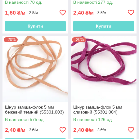
В наявності 70 од.
В наявності 277 од.
1,60
2,40
₴/м
₴/м
2 ₴/м
3 ₴/м
Купити
Купити
–20%
–20%
Шнур замша-флок 5 мм
Шнур замша-флок 5 мм
бежевий темний (55301.003)
сливовий (55301.004)
В наявності 575 од.
В наявності 126 од.
2,40
2,40
₴/м
₴/м
3 ₴/м
3 ₴/м