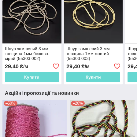
Шнур замшевий 3 мм
Шнур замшевий 3 мм
Шну
товщина 1мм бежево-
товщина 1мм жовтий
товщ
сірий (55303.002)
(55303.003)
(553
29,40
29,40
29,
₴/м
₴/м
Купити
Купити
Акційні пропозиції та новинки
–50%
–20%