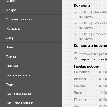
Хутро
Махра
+380 (67) 614-08-09
менеджер
Оббивні тканини
+380 (50) 422-88-33
менеджер
Жаккард
+380 (68) 202-36-26
Оксфорд
менеджер
Шеніл
http://www.megatext
Парча
megatextil.com.ua
Підкладка
Графік роботи
Понеділок
00:00
Паєточна тканина
Вівторок
00:00
Поплін
Середа
00:00
Четвер
10:00
Пальтова тканина
Пʼятниця
00:00
Плащова тканина
Субота
00:00