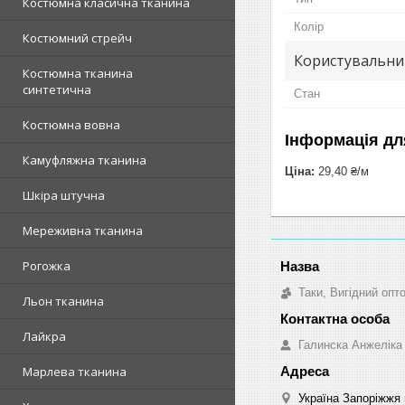
Костюмна класична тканина
Колір
Костюмний стрейч
Користувальни
Костюмна тканина
синтетична
Стан
Костюмна вовна
Інформація дл
Камуфляжна тканина
Ціна:
29,40 ₴/м
Шкіра штучна
Мереживна тканина
Рогожка
Таки, Вигідний опт
Льон тканина
Лайкра
Галинска Анжеліка
Марлева тканина
Україна Запоріжжя 