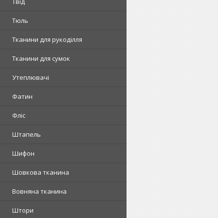
Твід
Тюль
Тканини для рукоділля
Тканини для сумок
Утеплювачі
Фатин
Фліс
Штапель
Шифон
Шовкова тканина
Вовняна тканина
Штори