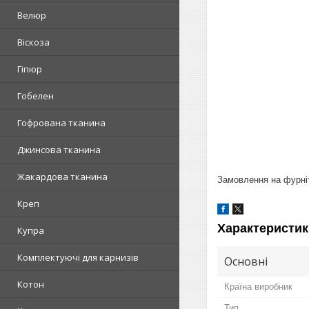
Велюр
Віскоза
Гіпюр
Гобелен
Гофрована тканина
Джинсова тканина
Жакардова тканина
Замовлення на фурніт
Креп
Характеристик
Купра
Комплектуючі для карнизів
Основні
Котон
Країна виробник
Тип