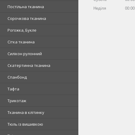
Постільна тканина
Неділя
00:00
Сорочкова тканина
Рогожка, Букле
Сітка тканина
Силікон рулонний
Скатертинна тканина
Спанбонд
Тафта
Трикотаж
Тканина в клітинку
Тюль із вишивкою