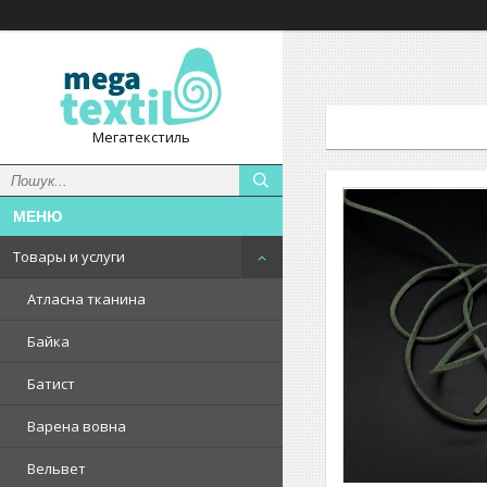
Мегатекстиль
Товары и услуги
Атласна тканина
Байка
Батист
Варена вовна
Вельвет