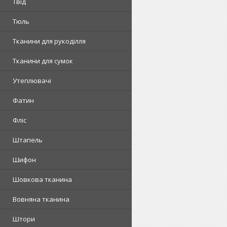
Твід
Тюль
Тканини для рукоділля
Тканини для сумок
Утеплювачі
Фатин
Фліс
Штапель
Шифон
Шовкова тканина
Вовняна тканина
Штори