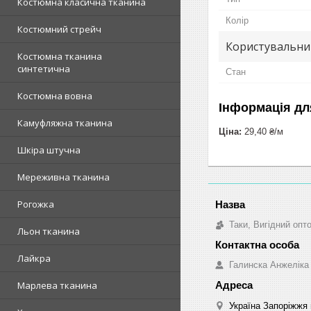
Костюмна класична тканина
Колір
Костюмний стрейч
Користувальни
Костюмна тканина
синтетична
Стан
Костюмна вовна
Інформація дл
Камуфляжна тканина
Ціна:
29,40 ₴/м
Шкіра штучна
Мереживна тканина
Рогожка
Таки, Вигідний опт
Льон тканина
Лайкра
Галинска Анжеліка
Марлева тканина
Україна Запоріжжя 