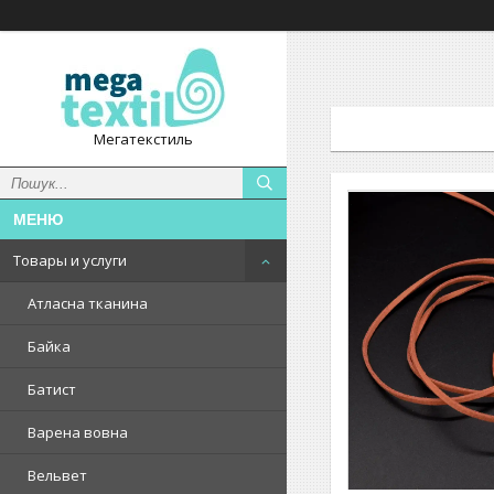
Мегатекстиль
Товары и услуги
Атласна тканина
Байка
Батист
Варена вовна
Вельвет