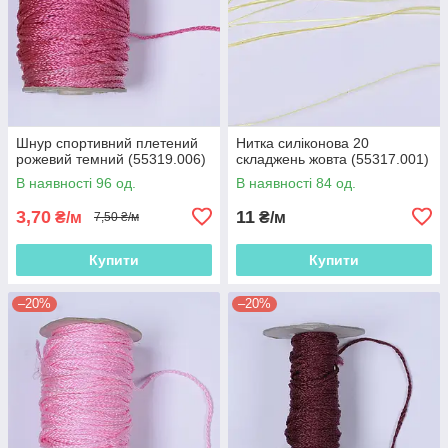
Шнур спортивний плетений
Нитка силіконова 20
рожевий темний (55319.006)
складжень жовта (55317.001)
В наявності 96 од.
В наявності 84 од.
3,70
11
₴/м
₴/м
7,50 ₴/м
Купити
Купити
–20%
–20%