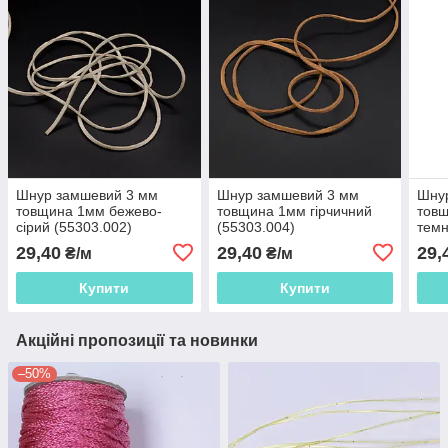
Шнур замшевий 3 мм
Шнур замшевий 3 мм
Шну
товщина 1мм бежево-
товщина 1мм гірчичний
тов
сірий (55303.002)
(55303.004)
темн
29,40
29,40
29,
₴/м
₴/м
Купити
Купити
Акційні пропозиції та новинки
–50%