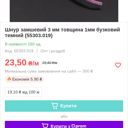
Шнур замшевий 3 мм товщина 1мм бузковий
темний (55303.019)
В наявності 160 од.
Код: 55303.019
Опт і роздріб
23,50
₴/м
29,40 ₴/м
Мінімальна сума замовлення на сайті — 300 ₴
Економія
5.90 ₴
19,10 ₴
від 100 м
Купити
або
Купити з