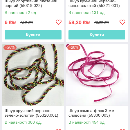
Шнур спортивний плетений
Шнур кручений червоно-
чорний (55319.022)
синьо-золотий (55321.001)
В наявності 2 од.
В наявності 131 од.
6
58,20
₴/м
₴/м
7,50 ₴/м
72,80 ₴/м
Купити
Купити
–20%
–20%
Шнур кручений червоно-
Шнур замша-флок 3 мм
зелено-золотий (55320.001)
сливовий (55300.003)
В наявності 388 од.
В наявності 454 од.