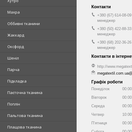
Хутро
Махра
+380 (67) 614-08-09
менеджер
Оббивні тканини
+380 (50) 422-88-33
менеджер
Жаккард
+380 (68) 202-36-26
Оксфорд
менеджер
Шеніл
http://www.megatext
Парча
megatextil.com.ua
Підкладка
Графік роботи
Понеділок
00:00
Паєточна тканина
Вівторок
00:00
Поплін
Середа
00:00
Четвер
10:00
Пальтова тканина
Пʼятниця
00:00
Плащова тканина
Субота
00:00