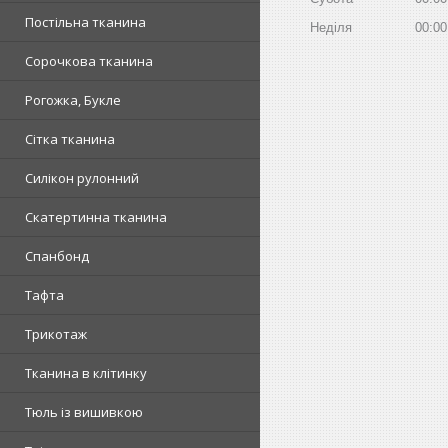
Постільна тканина
Неділя
00:00
Сорочкова тканина
Рогожка, Букле
Сітка тканина
Силікон рулонний
Скатертинна тканина
Спанбонд
Тафта
Трикотаж
Тканина в клітинку
Тюль із вишивкою