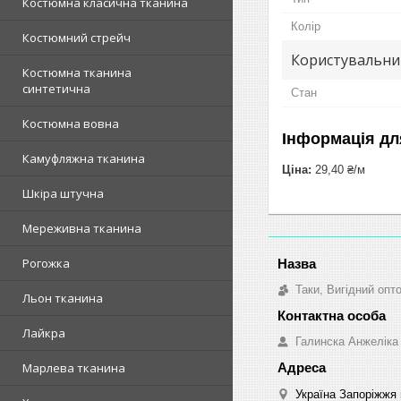
Костюмна класична тканина
Колір
Костюмний стрейч
Користувальни
Костюмна тканина
синтетична
Стан
Костюмна вовна
Інформація дл
Камуфляжна тканина
Ціна:
29,40 ₴/м
Шкіра штучна
Мереживна тканина
Рогожка
Таки, Вигідний опт
Льон тканина
Лайкра
Галинска Анжеліка
Марлева тканина
Україна Запоріжжя 