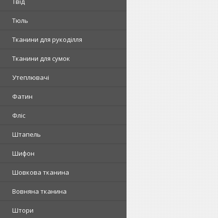
Твід
Тюль
Тканини для рукоділля
Тканини для сумок
Утеплювачі
Фатин
Фліс
Штапель
Шифон
Шовкова тканина
Вовняна тканина
Штори