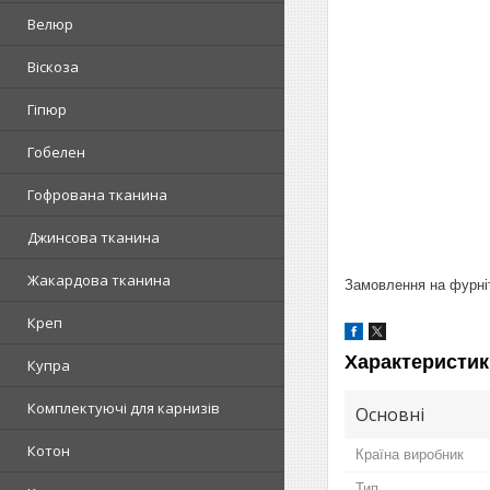
Велюр
Віскоза
Гіпюр
Гобелен
Гофрована тканина
Джинсова тканина
Жакардова тканина
Замовлення на фурніт
Креп
Характеристик
Купра
Комплектуючі для карнизів
Основні
Котон
Країна виробник
Тип