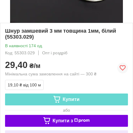
Шнур замшевий 3 мм товщина 1мм, білий
(55303.029)
В наявності 174 од.
Код: 55303.029
Опт і роздріб
29,40
₴/м
Мінімальна сума замовлення на сайті — 300 ₴
19,10 ₴
від 100 м
Купити
або
Купити з