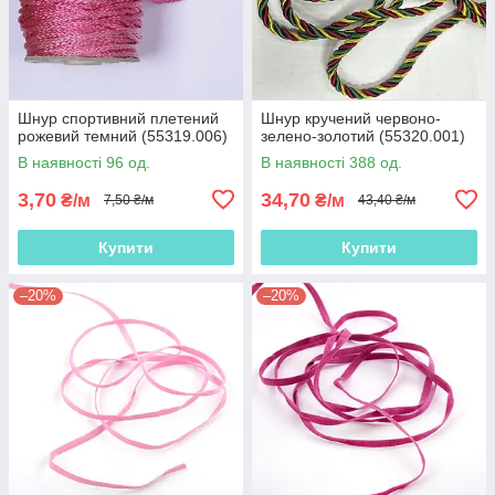
Шнур спортивний плетений
Шнур кручений червоно-
рожевий темний (55319.006)
зелено-золотий (55320.001)
В наявності 96 од.
В наявності 388 од.
3,70
34,70
₴/м
₴/м
7,50 ₴/м
43,40 ₴/м
Купити
Купити
–20%
–20%