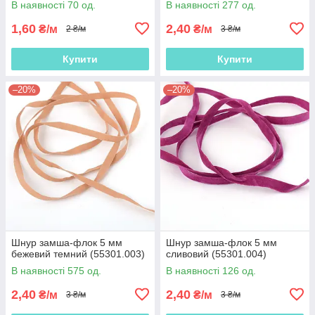
В наявності 70 од.
В наявності 277 од.
1,60
2,40
₴/м
₴/м
2 ₴/м
3 ₴/м
Купити
Купити
–20%
–20%
Шнур замша-флок 5 мм
Шнур замша-флок 5 мм
бежевий темний (55301.003)
сливовий (55301.004)
В наявності 575 од.
В наявності 126 од.
2,40
2,40
₴/м
₴/м
3 ₴/м
3 ₴/м