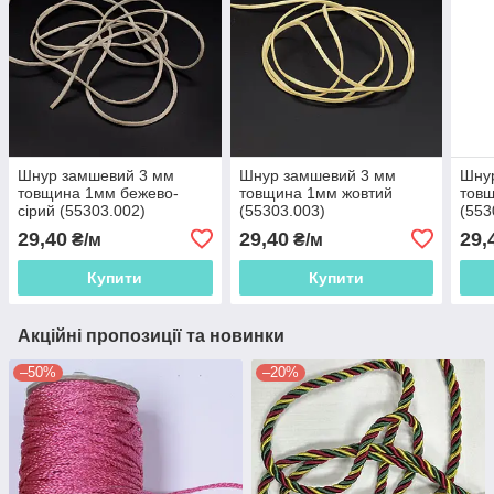
Шнур замшевий 3 мм
Шнур замшевий 3 мм
Шну
товщина 1мм бежево-
товщина 1мм жовтий
товщ
сірий (55303.002)
(55303.003)
(553
29,40
29,40
29,
₴/м
₴/м
Купити
Купити
Акційні пропозиції та новинки
–50%
–20%