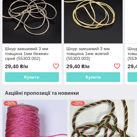
Шнур замшевий 3 мм
Шнур замшевий 3 мм
Шну
товщина 1мм бежево-
товщина 1мм жовтий
товщ
сірий (55303.002)
(55303.003)
(553
29,40
29,40
29,
₴/м
₴/м
Купити
Купити
Акційні пропозиції та новинки
–50%
–20%