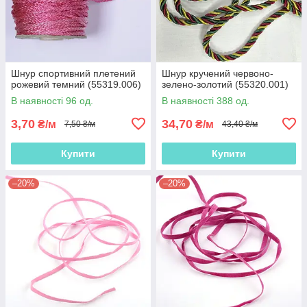
Шнур спортивний плетений
Шнур кручений червоно-
рожевий темний (55319.006)
зелено-золотий (55320.001)
В наявності 96 од.
В наявності 388 од.
3,70
34,70
₴/м
₴/м
7,50 ₴/м
43,40 ₴/м
Купити
Купити
–20%
–20%