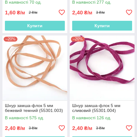
В наявності 70 од.
В наявності 277 од.
1,60
2,40
₴/м
₴/м
2 ₴/м
3 ₴/м
Купити
Купити
–20%
–20%
Шнур замша-флок 5 мм
Шнур замша-флок 5 мм
бежевий темний (55301.003)
сливовий (55301.004)
В наявності 575 од.
В наявності 126 од.
2,40
2,40
₴/м
₴/м
3 ₴/м
3 ₴/м