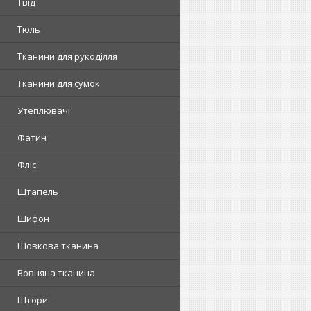
Твід
Тюль
Тканини для рукоділля
Тканини для сумок
Утеплювачі
Фатин
Фліс
Штапель
Шифон
Шовкова тканина
Вовняна тканина
Штори