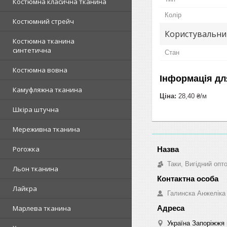
Костюмна класична тканина
Колір
Костюмний стрейч
Користувальни
Костюмна тканина
синтетична
Стан
Костюмна вовна
Інформація дл
Камуфляжна тканина
Ціна:
28,40 ₴/м
Шкіра штучна
Мереживна тканина
Рогожка
Таки, Вигідний опт
Льон тканина
Лайкра
Галинска Анжеліка
Марлева тканина
Україна Запоріжжя 