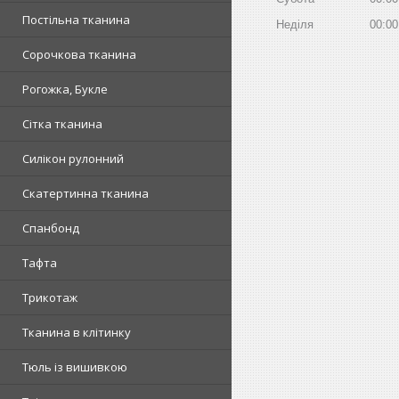
Постільна тканина
Неділя
00:00
Сорочкова тканина
Рогожка, Букле
Сітка тканина
Силікон рулонний
Скатертинна тканина
Спанбонд
Тафта
Трикотаж
Тканина в клітинку
Тюль із вишивкою