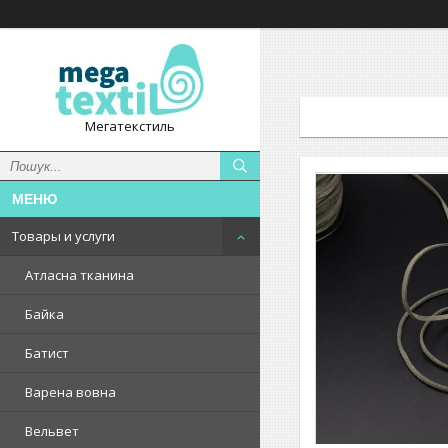
Мегатекстиль
Товары и услуги
Атласна тканина
Байка
Батист
Варена вовна
Вельвет