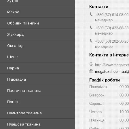
Хутро
Махра
+380 (67) 614-08-09
менеджер
Оббивні тканини
+380 (50) 422-88-33
менеджер
Жаккард
+380 (68) 202-36-26
Оксфорд
менеджер
Шеніл
http://www.megatext
Парча
megatextil.com.ua
Підкладка
Графік роботи
Понеділок
00:00
Паєточна тканина
Вівторок
00:00
Поплін
Середа
00:00
Четвер
10:00
Пальтова тканина
Пʼятниця
00:00
Плащова тканина
Субота
00:00