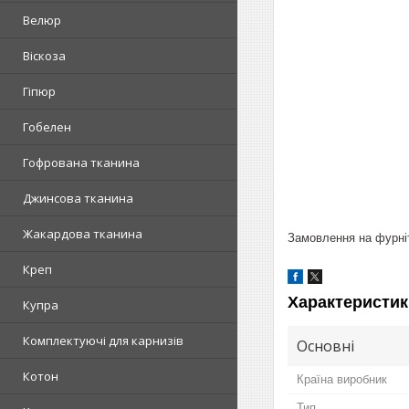
Велюр
Віскоза
Гіпюр
Гобелен
Гофрована тканина
Джинсова тканина
Жакардова тканина
Замовлення на фурніт
Креп
Характеристик
Купра
Комплектуючі для карнизів
Основні
Котон
Країна виробник
Тип