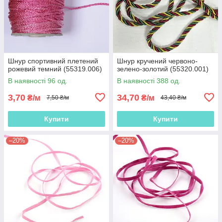
Шнур спортивний плетений
Шнур кручений червоно-
рожевий темний (55319.006)
зелено-золотий (55320.001)
В наявності 96 од.
В наявності 388 од.
3,70
34,70
₴/м
₴/м
7,50 ₴/м
43,40 ₴/м
Купити
Купити
–20%
–20%