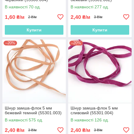
В наявності 70 од.
В наявності 277 од.
1,60
2,40
₴/м
₴/м
2 ₴/м
3 ₴/м
Купити
Купити
–20%
–20%
Шнур замша-флок 5 мм
Шнур замша-флок 5 мм
бежевий темний (55301.003)
сливовий (55301.004)
В наявності 575 од.
В наявності 126 од.
2,40
2,40
₴/м
₴/м
3 ₴/м
3 ₴/м