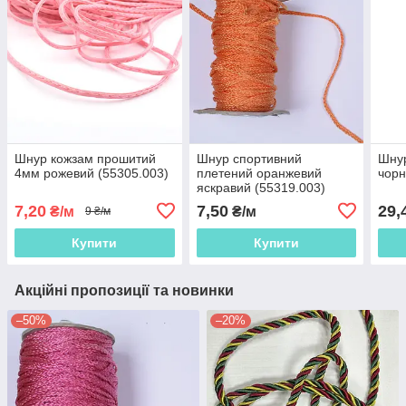
Шнур кожзам прошитий
Шнур спортивний
Шнур
4мм рожевий (55305.003)
плетений оранжевий
чорн
яскравий (55319.003)
7,20
7,50
29,
₴/м
₴/м
9 ₴/м
Купити
Купити
Акційні пропозиції та новинки
–50%
–20%