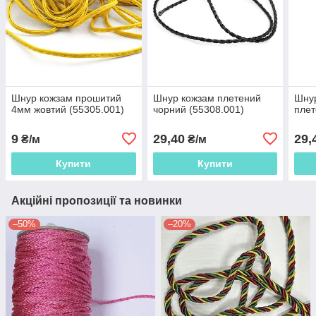
Шнур кожзам прошитий
Шнур кожзам плетений
Шнур
4мм жовтий (55305.001)
чорний (55308.001)
плет
9
29,40
29,
₴/м
₴/м
Купити
Купити
Акційні пропозиції та новинки
–50%
–20%