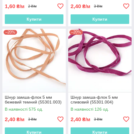
1,60
2,40
₴/м
₴/м
2 ₴/м
3 ₴/м
Купити
Купити
–20%
–20%
Шнур замша-флок 5 мм
Шнур замша-флок 5 мм
бежевий темний (55301.003)
сливовий (55301.004)
В наявності 575 од.
В наявності 126 од.
2,40
2,40
₴/м
₴/м
3 ₴/м
3 ₴/м
Купити
Купити