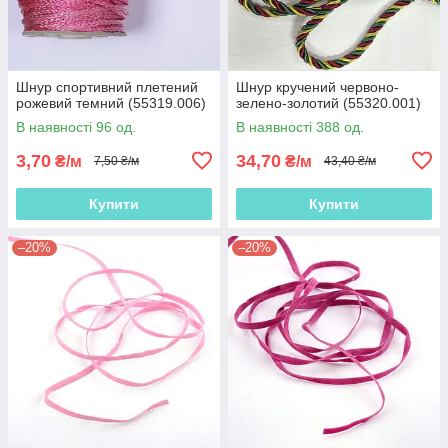
Шнур спортивний плетений
Шнур кручений червоно-
рожевий темний (55319.006)
зелено-золотий (55320.001)
В наявності 96 од.
В наявності 388 од.
3,70
34,70
₴/м
₴/м
7,50 ₴/м
43,40 ₴/м
Купити
Купити
–20%
–20%