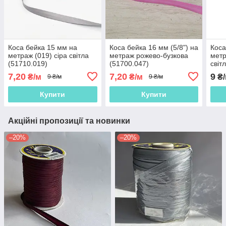
Коса бейка 15 мм на
Коса бейка 16 мм (5/8") на
Коса
метраж (019) сіра світла
метраж рожево-бузкова
метр
(51710.019)
(51700.047)
світ
7,20
7,20
9
₴/м
₴/м
₴/
9 ₴/м
9 ₴/м
Купити
Купити
Акційні пропозиції та новинки
–20%
–20%