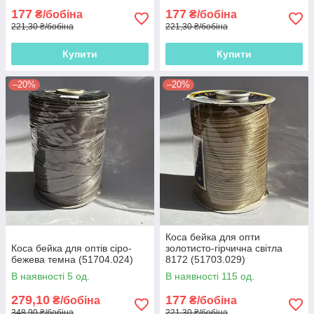
177
177
₴/бобіна
₴/бобіна
221,30 ₴/бобіна
221,30 ₴/бобіна
Купити
Купити
–20%
–20%
Коса бейка для опти
Коса бейка для оптів сіро-
золотисто-гірчична світла
бежева темна (51704.024)
8172 (51703.029)
В наявності 5 од.
В наявності 115 од.
279,10
177
₴/бобіна
₴/бобіна
348,90 ₴/бобіна
221,30 ₴/бобіна