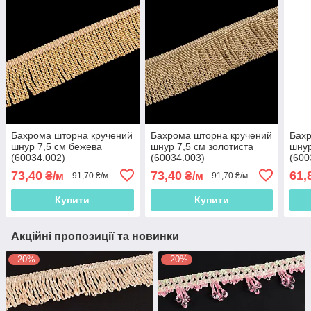
Бахрома шторна кручений
Бахрома шторна кручений
Бахр
шнур 7,5 см бежева
шнур 7,5 см золотиста
шнур
(60034.002)
(60034.003)
(600
73,40
73,40
61,
₴/м
₴/м
91,70 ₴/м
91,70 ₴/м
Купити
Купити
Акційні пропозиції та новинки
–20%
–20%