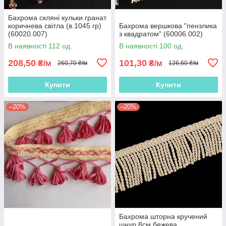
Бахрома скляні кульки гранат
коричнева світла (в.1045 гр)
Бахрома вершкова "пензлика
(60020.007)
з квадратом" (60006.002)
В наявності 112 од.
В наявності 100 од.
208,50
101,30
₴/м
₴/м
260,70 ₴/м
126,60 ₴/м
Купити
Купити
–20%
–20%
Бахрома шторна кручений
шнур 8см бежева