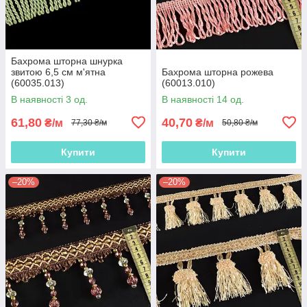
Бахрома шторна шнурка
звитою 6,5 см м'ятна
Бахрома шторна рожева
(60035.013)
(60013.010)
В наявності 3 од.
В наявності 14 од.
61,80
40,70
₴/м
₴/м
77,30 ₴/м
50,80 ₴/м
Купити
Купити
–20%
–20%