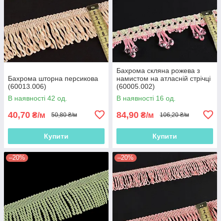
Бахрома скляна рожева з
Бахрома шторна персикова
намистом на атласній стрічці
(60013.006)
(60005.002)
В наявності 42 од.
В наявності 16 од.
40,70
84,90
₴/м
₴/м
50,80 ₴/м
106,20 ₴/м
Купити
Купити
–20%
–20%