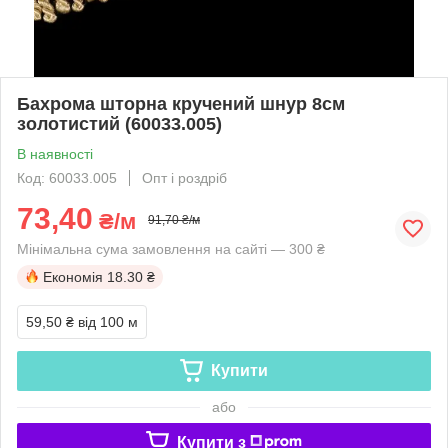
Бахрома шторна кручений шнур 8см
золотистий (60033.005)
В наявності
Код: 60033.005
Опт і роздріб
73,40
₴/м
91,70 ₴/м
Мінімальна сума замовлення на сайті — 300 ₴
Економія
18.30 ₴
59,50 ₴
від 100 м
Купити
або
Купити з