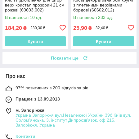
верх кристал прозорий 21 см
з плетеними верхівками
рожеві (60603.002)
бордові (60602.012)
В наявності 10 од.
В наявності 233 од.
184,20
25,90
₴
₴
230,30 ₴
32,40 ₴
Купити
Купити
Показати ще
Про нас
97% позитивних з 200 відгуків за рік
Працює з 13.09.2013
м. Запоріжжя
Україна Запоріжжя вул.Незалежної України 39б Київ вул.
Солом'янська, 3, інститут Дипросзв'язок, оф 215,
Запоріжжя, Україна
Контакти