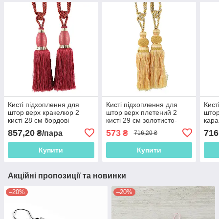
Кисті підхоплення для
Кисті підхоплення для
Кист
штор верх кракелюр 2
штор верх плетений 2
штор
кисті 28 см бордові
кисті 29 см золотисто-
кара
(60603.015)
бежеві (60603.017)
857,20
573
716
₴/пара
₴
716,20 ₴
Купити
Купити
Акційні пропозиції та новинки
–20%
–20%