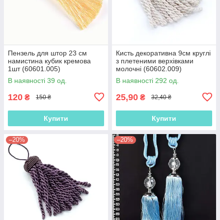
Пензель для штор 23 см
Кисть декоративна 9см круглі
намистина кубик кремова
з плетеними верхівками
1шт (60601.005)
молочні (60602.009)
В наявності 39 од.
В наявності 292 од.
120
25,90
₴
₴
150 ₴
32,40 ₴
Купити
Купити
–20%
–20%