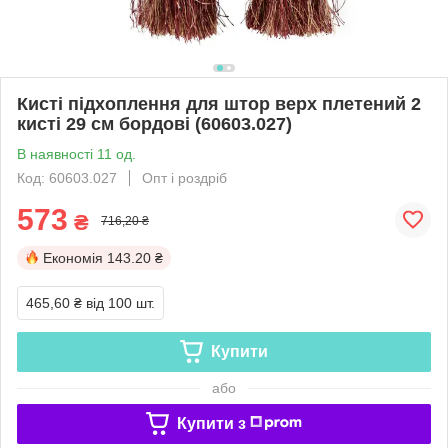
Кисті підхоплення для штор верх плетений 2
кисті 29 см бордові (60603.027)
В наявності 11 од.
Код: 60603.027
Опт і роздріб
573
₴
716,20 ₴
Економія
143.20 ₴
465,60 ₴
від 100 шт.
Купити
або
Купити з