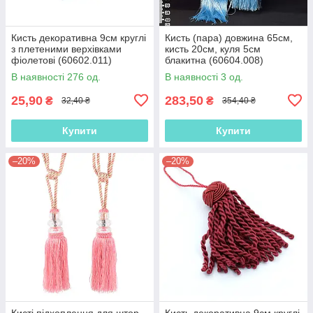
Кисть декоративна 9см круглі
Кисть (пара) довжина 65см,
з плетеними верхівками
кисть 20см, куля 5см
фіолетові (60602.011)
блакитна (60604.008)
В наявності 276 од.
В наявності 3 од.
25,90
283,50
₴
₴
32,40 ₴
354,40 ₴
Купити
Купити
–20%
–20%
Кисті підхоплення для штор
Кисть декоративна 9см круглі