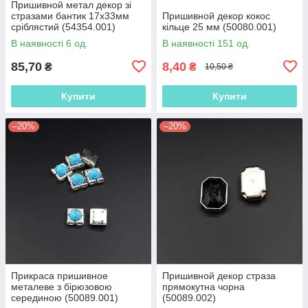
Пришивной метал декор зі
стразами бантик 17х33мм
Пришивной декор кокос
сріблястий (54354.001)
кільце 25 мм (50080.001)
В наявності 6 од.
В наявності 151 од.
85,70
8,40
₴
₴
10,50 ₴
Купити
Купити
–20%
–20%
Прикраса пришивное
Пришивной декор страза
металеве з бірюзовою
прямокутна чорна
серединою (50089.001)
(50089.002)