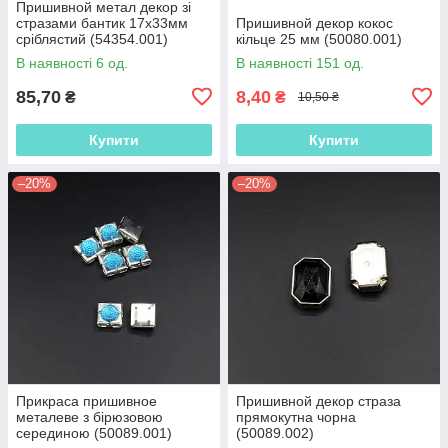
Пришивной метал декор зі
стразами бантик 17х33мм
Пришивной декор кокос
сріблястий (54354.001)
кільце 25 мм (50080.001)
В наявності 6 од.
В наявності 151 од.
85,70
8,40
₴
₴
10,50 ₴
Купити
Купити
–20%
–20%
Прикраса пришивное
Пришивной декор страза
металеве з бірюзовою
прямокутна чорна
серединою (50089.001)
(50089.002)