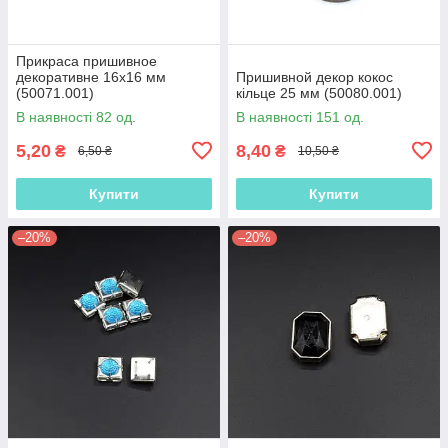
Прикраса пришивное
декоративне 16х16 мм
Пришивной декор кокос
(50071.001)
кільце 25 мм (50080.001)
В наявності 82 од.
В наявності 151 од.
5,20
8,40
₴
₴
6,50 ₴
10,50 ₴
Купити
Купити
–20%
–20%