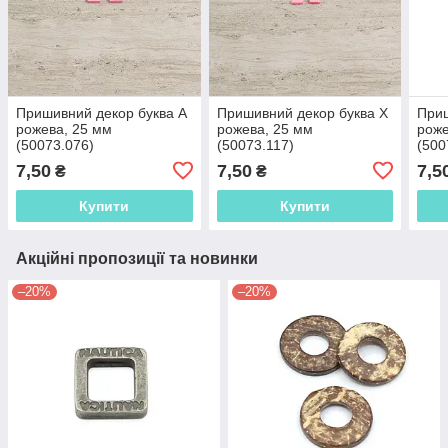
Пришивний декор буква A
Пришивний декор буква X
Приш
рожева, 25 мм
рожева, 25 мм
роже
(50073.076)
(50073.117)
(500
7,50
7,50
7,5
₴
₴
Купити
Купити
Акційні пропозиції та новинки
–20%
–20%