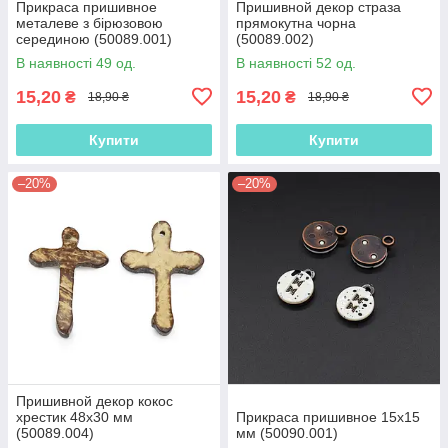
Прикраса пришивное
Пришивной декор страза
металеве з бірюзовою
прямокутна чорна
серединою (50089.001)
(50089.002)
В наявності 49 од.
В наявності 52 од.
15,20
15,20
₴
₴
18,90 ₴
18,90 ₴
Купити
Купити
–20%
–20%
Пришивной декор кокос
хрестик 48х30 мм
Прикраса пришивное 15х15
(50089.004)
мм (50090.001)