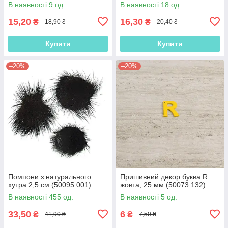
В наявності 9 од.
В наявності 18 од.
15,20
16,30
₴
₴
18,90 ₴
20,40 ₴
Купити
Купити
–20%
–20%
Помпони з натурального
Пришивний декор буква R
хутра 2,5 см (50095.001)
жовта, 25 мм (50073.132)
В наявності 455 од.
В наявності 5 од.
33,50
6
₴
₴
41,90 ₴
7,50 ₴