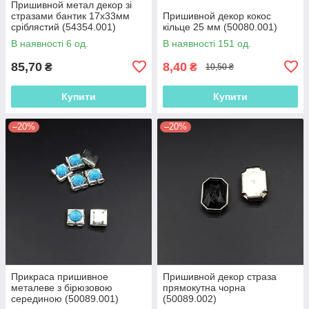
Пришивной метал декор зі
стразами бантик 17х33мм
Пришивной декор кокос
сріблястий (54354.001)
кільце 25 мм (50080.001)
В наявності 6 од.
В наявності 151 од.
85,70
8,40
₴
₴
10,50 ₴
Купити
Купити
–20%
–20%
Прикраса пришивное
Пришивной декор страза
металеве з бірюзовою
прямокутна чорна
серединою (50089.001)
(50089.002)