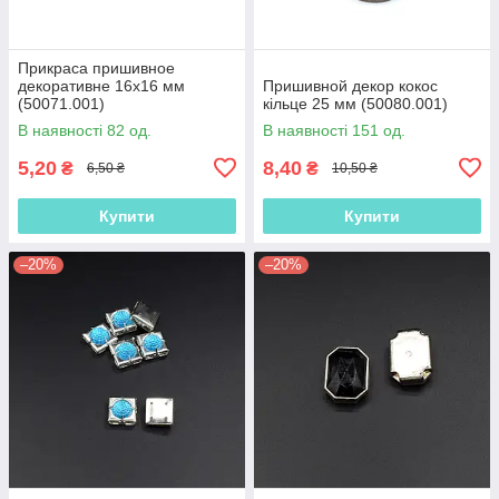
Прикраса пришивное
декоративне 16х16 мм
Пришивной декор кокос
(50071.001)
кільце 25 мм (50080.001)
В наявності 82 од.
В наявності 151 од.
5,20
8,40
₴
₴
6,50 ₴
10,50 ₴
Купити
Купити
–20%
–20%