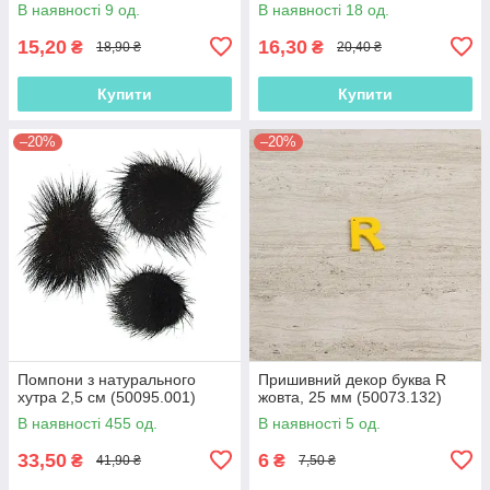
В наявності 9 од.
В наявності 18 од.
15,20
16,30
₴
₴
18,90 ₴
20,40 ₴
Купити
Купити
–20%
–20%
Помпони з натурального
Пришивний декор буква R
хутра 2,5 см (50095.001)
жовта, 25 мм (50073.132)
В наявності 455 од.
В наявності 5 од.
33,50
6
₴
₴
41,90 ₴
7,50 ₴