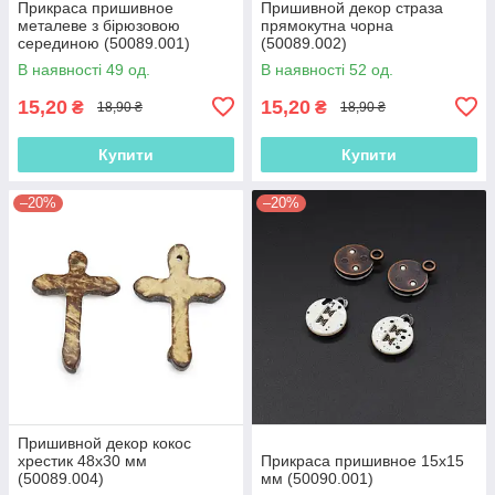
Прикраса пришивное
Пришивной декор страза
металеве з бірюзовою
прямокутна чорна
серединою (50089.001)
(50089.002)
В наявності 49 од.
В наявності 52 од.
15,20
15,20
₴
₴
18,90 ₴
18,90 ₴
Купити
Купити
–20%
–20%
Пришивной декор кокос
хрестик 48х30 мм
Прикраса пришивное 15х15
(50089.004)
мм (50090.001)