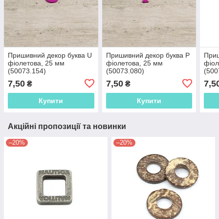
Пришивний декор буква U
Пришивний декор буква P
Приш
фіолетова, 25 мм
фіолетова, 25 мм
фіол
(50073.154)
(50073.080)
(500
7,50
7,50
7,5
₴
₴
Купити
Купити
Акційні пропозиції та новинки
–20%
–20%